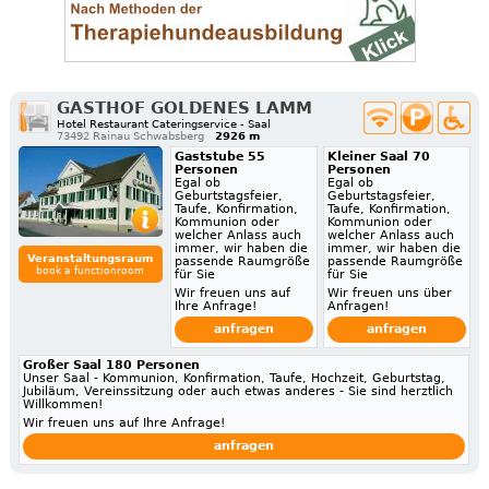
GASTHOF GOLDENES LAMM
Hotel Restaurant Cateringservice - Saal
73492 Rainau Schwabsberg
2926 m
Gaststube 55
Kleiner Saal 70
Personen
Personen
Egal ob
Egal ob
Geburtstagsfeier,
Geburtstagsfeier,
Taufe, Konfirmation,
Taufe, Konfirmation,
Kommunion oder
Kommunion oder
welcher Anlass auch
welcher Anlass auch
immer, wir haben die
immer, wir haben die
Veranstaltungsraum
passende Raumgröße
passende Raumgröße
book a functionroom
für Sie
für Sie
Wir freuen uns auf
Wir freuen uns über
Ihre Anfrage!
Anfragen!
anfragen
anfragen
Großer Saal 180 Personen
Unser Saal - Kommunion, Konfirmation, Taufe, Hochzeit, Geburtstag,
Jubiläum, Vereinssitzung oder auch etwas anderes - Sie sind herztlich
Willkommen!
Wir freuen uns auf Ihre Anfrage!
anfragen