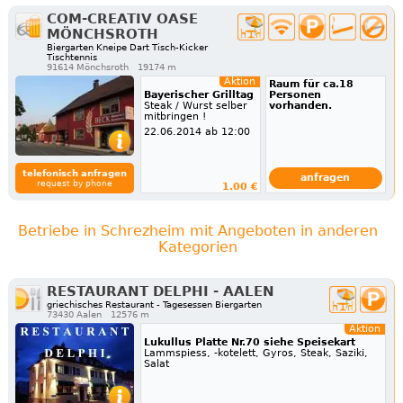
COM-CREATIV OASE
MÖNCHSROTH
Biergarten Kneipe Dart Tisch-Kicker
Tischtennis
91614 Mönchsroth
19174 m
Aktion
Raum für ca.18
Bayerischer Grilltag
Personen
Steak / Wurst selber
vorhanden.
mitbringen !
22.06.2014 ab 12:00
telefonisch anfragen
anfragen
request by phone
1.00 €
Betriebe in Schrezheim mit Angeboten in anderen
Kategorien
RESTAURANT DELPHI - AALEN
griechisches Restaurant - Tagesessen Biergarten
73430 Aalen
12576 m
Aktion
Lukullus Platte Nr.70 siehe Speisekart
Lammspiess, -kotelett, Gyros, Steak, Saziki,
Salat