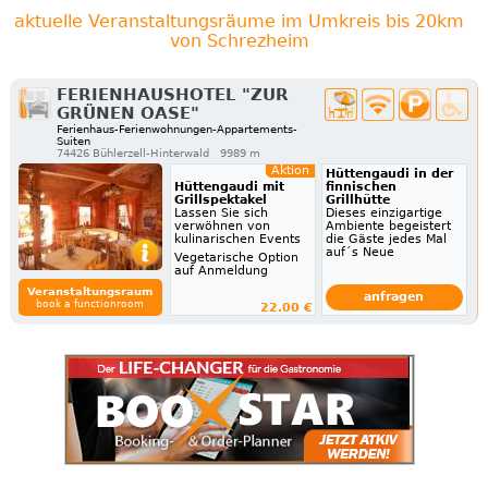
aktuelle Veranstaltungsräume im Umkreis bis 20km
von Schrezheim
FERIENHAUSHOTEL "ZUR
GRÜNEN OASE"
Ferienhaus-Ferienwohnungen-Appartements-
Suiten
74426 Bühlerzell-Hinterwald
9989 m
Aktion
Hüttengaudi in der
Hüttengaudi mit
finnischen
Grillspektakel
Grillhütte
Lassen Sie sich
Dieses einzigartige
verwöhnen von
Ambiente begeistert
kulinarischen Events
die Gäste jedes Mal
auf´s Neue
Vegetarische Option
auf Anmeldung
Veranstaltungsraum
anfragen
book a functionroom
22.00 €