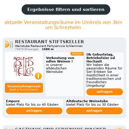
Ergebnisse filtern und sortieren
aktuelle Veranstaltungsräume im Umkreis von 3km
um Schrezheim
RESTAURANT STIFTSKELLER
Weinstube Restaurant Partyservice Schlemmen
73479 Ellwangen
1686 m
Aktion
Ob Geburtstag,
Verkostung von
Betriebsfeier od
edlen Weinen !
Hochzeit
in unserer
Wir haben die
altdeutschen
passenden Räume für
Weinstube
Sie! Erleben Sie
Gastlichkeit in einer
traditionsreichen und
freundlichen
Umgebung!
Veranstaltungsraum
book a functionroom
anfragen
Empore
Altdeutsche Weinstube
bietet Platz für bis zu 40 Gästen
bietet Platz für bis zu 30 Gästen
anfragen
anfragen