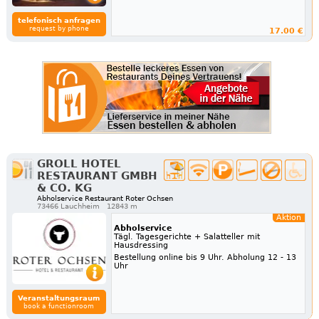
telefonisch anfragen
request by phone
17.00 €
GROLL HOTEL
RESTAURANT GMBH
& CO. KG
Abholservice Restaurant Roter Ochsen
73466 Lauchheim
12843 m
Aktion
Abholservice
Tägl. Tagesgerichte + Salatteller mit
Hausdressing
Bestellung online bis 9 Uhr. Abholung 12 - 13
Uhr
Veranstaltungsraum
book a functionroom