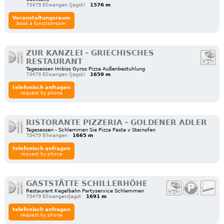
73479 Ellwangen (Jagst)
1576 m
Veranstaltungsraum
book a functionroom
ZUR KANZLEI - GRIECHISCHES
RESTAURANT
Tagesessen Imbiss Gyros Pizza Außenbestuhlung
73479 Ellwangen (Jagst)
1659 m
telefonisch anfragen
request by phone
RISTORANTE PIZZERIA - GOLDENER ADLER
Tagesessen - Schlemmen Sie Pizza Pasta v Steinofen
73479 Ellwangen
1665 m
telefonisch anfragen
request by phone
GASTSTÄTTE SCHILLERHÖHE
Restaurant Kegelbahn Partyservice Schlemmen
73479 Ellwangen/Jagst
1691 m
telefonisch anfragen
request by phone