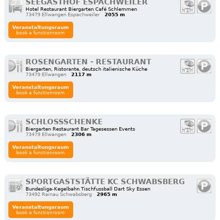
SEEGASTHOF ESPACHWEILER
Hotel Restaurant Biergarten Café Schlemmen
73479 Ellwangen Espachweiler
2055 m
Veranstaltungsraum
book a functionroom
ROSENGARTEN - RESTAURANT
Biergarten, Ristorante, deutsch italienische Küche
73479 Ellwangen
2117 m
Veranstaltungsraum
book a functionroom
SCHLOSSSCHENKE
Biergarten Restaurant Bar Tagesessen Events
73479 Ellwangen
2306 m
Veranstaltungsraum
book a functionroom
SPORTGASTSTÄTTE KC SCHWABSBERG
Bundesliga-Kegelbahn Tischfussball Dart Sky Essen
73492 Rainau Schwabsberg
2965 m
Veranstaltungsraum
book a functionroom