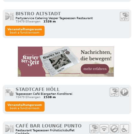
BISTRO ALTSTADT
Partyservice Catering Vesper Tagesessen Restaurant
73479 Ellwangen
1526 m
Veranstaltungsraum
book a functionroom
STADTCAFE HÖLL
Tagesessen Café Biergarten Konditorei
73479 Ellwangen
1538 m
Veranstaltungsraum
book a functionroom
CAFÉ BAR LOUNGE PUNTO
Restaurant Tagesessen Frühstücksbuffet
Cocktails