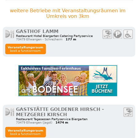
weitere Betriebe mit Veranstaltungsräumen im
Umkreis von 3km
GASTHOF LAMM
Restaurant Hotel Biergarten Catering Partyservice
73479 Ellwangen - Schrezheim
177 m
Veranstaltungsraum
book a functionroom
GASTSTÄTTE GOLDENER HIRSCH -
METZGEREI KIRSCH
Restaurant Tagesessen Partyservice Biergarten
73479 Ellwangen (Jagst)
1474 m
Veranstaltungsraum
book a functionroom