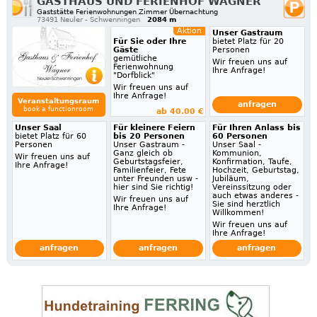
GASTHAUS UND FERIENHOF WAGNER
Gaststätte Ferienwohnungen Zimmer Übernachtung
73491 Neuler - Schwenningen
2084 m
Aktion
Unser Gastraum
Für Sie oder Ihre
bietet Platz für 20
Gäste
Personen
gemütliche
Wir freuen uns auf
Ferienwohnung
Ihre Anfrage!
"Dorfblick"
Wir freuen uns auf
Ihre Anfrage!
Veranstaltungsraum
anfragen
book a functionroom
ab 40.00 €
Unser Saal
Für kleinere Feiern
Für Ihren Anlass bis
bietet Platz für 60
bis 20 Personen
60 Personen
Personen
Unser Gastraum -
Unser Saal -
Ganz gleich ob
Kommunion,
Wir freuen uns auf
Geburtstagsfeier,
Konfirmation, Taufe,
Ihre Anfrage!
Familienfeier, Fete
Hochzeit, Geburtstag,
unter Freunden usw -
Jubiläum,
hier sind Sie richtig!
Vereinssitzung oder
auch etwas anderes -
Wir freuen uns auf
Sie sind herztlich
Ihre Anfrage!
Willkommen!
Wir freuen uns auf
Ihre Anfrage!
anfragen
anfragen
anfragen