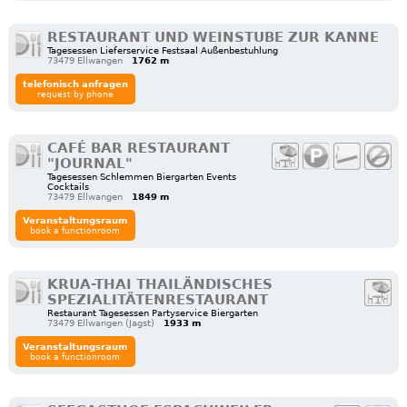
RESTAURANT UND WEINSTUBE ZUR KANNE
Tagesessen Lieferservice Festsaal Außenbestuhlung
73479 Ellwangen
1762 m
telefonisch anfragen
request by phone
CAFÉ BAR RESTAURANT
"JOURNAL"
Tagesessen Schlemmen Biergarten Events
Cocktails
73479 Ellwangen
1849 m
Veranstaltungsraum
book a functionroom
KRUA-THAI THAILÄNDISCHES
SPEZIALITÄTENRESTAURANT
Restaurant Tagesessen Partyservice Biergarten
73479 Ellwangen (Jagst)
1933 m
Veranstaltungsraum
book a functionroom