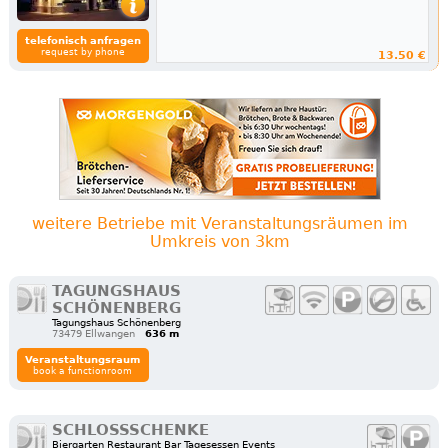
telefonisch anfragen
request by phone
13.50 €
weitere Betriebe mit Veranstaltungsräumen im
Umkreis von 3km
TAGUNGSHAUS
SCHÖNENBERG
Tagungshaus Schönenberg
73479 Ellwangen
636 m
Veranstaltungsraum
book a functionroom
SCHLOSSSCHENKE
Biergarten Restaurant Bar Tagesessen Events