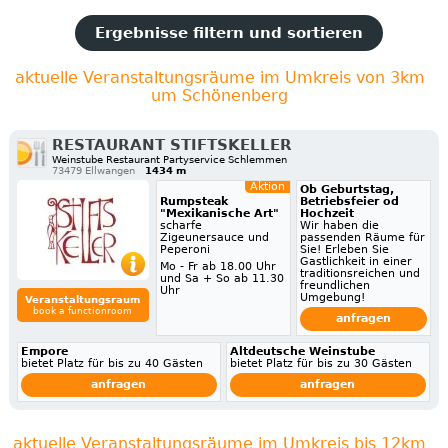
Ergebnisse filtern und sortieren
aktuelle Veranstaltungsräume im Umkreis von 3km
um Schönenberg
RESTAURANT STIFTSKELLER
Weinstube Restaurant Partyservice Schlemmen
73479 Ellwangen
1434 m
Aktion
Ob Geburtstag,
Rumpsteak
Betriebsfeier od
"Mexikanische Art"
Hochzeit
scharfe
Wir haben die
Zigeunersauce und
passenden Räume für
Peperoni
Sie! Erleben Sie
Gastlichkeit in einer
Mo - Fr ab 18.00 Uhr
traditionsreichen und
und Sa + So ab 11.30
freundlichen
Uhr
Umgebung!
Veranstaltungsraum
book a functionroom
anfragen
Empore
Altdeutsche Weinstube
bietet Platz für bis zu 40 Gästen
bietet Platz für bis zu 30 Gästen
anfragen
anfragen
aktuelle Veranstaltungsräume im Umkreis bis 12km