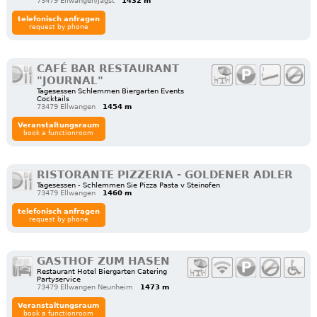
73479 Ellwangen/Jagst
1432 m
telefonisch anfragen
request by phone
CAFÉ BAR RESTAURANT
"JOURNAL"
Tagesessen Schlemmen Biergarten Events
Cocktails
73479 Ellwangen
1454 m
Veranstaltungsraum
book a functionroom
RISTORANTE PIZZERIA - GOLDENER ADLER
Tagesessen - Schlemmen Sie Pizza Pasta v Steinofen
73479 Ellwangen
1460 m
telefonisch anfragen
request by phone
GASTHOF ZUM HASEN
Restaurant Hotel Biergarten Catering
Partyservice
73479 Ellwangen Neunheim
1473 m
Veranstaltungsraum
book a functionroom