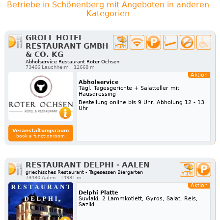
Betriebe in Schönenberg mit Angeboten in anderen
Kategorien
GROLL HOTEL
RESTAURANT GMBH
& CO. KG
Abholservice Restaurant Roter Ochsen
73466 Lauchheim
12668 m
Aktion
Abholservice
Tägl. Tagesgerichte + Salatteller mit
Hausdressing
Bestellung online bis 9 Uhr. Abholung 12 - 13
Uhr
Veranstaltungsraum
book a functionroom
RESTAURANT DELPHI - AALEN
griechisches Restaurant - Tagesessen Biergarten
73430 Aalen
14931 m
Aktion
Delphi Platte
Suvlaki, 2 Lammkotlett, Gyros, Salat, Reis,
Saziki