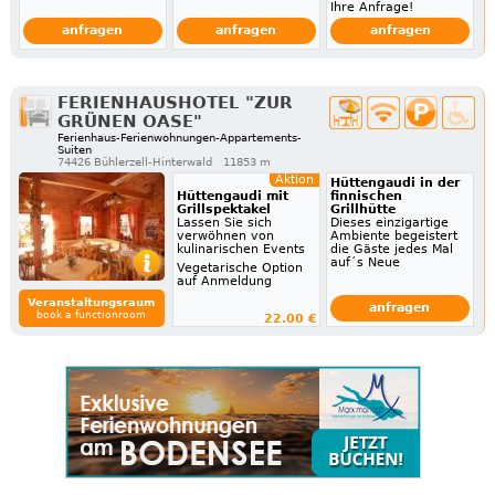
Ihre Anfrage!
anfragen
anfragen
anfragen
FERIENHAUSHOTEL "ZUR
GRÜNEN OASE"
Ferienhaus-Ferienwohnungen-Appartements-
Suiten
74426 Bühlerzell-Hinterwald
11853 m
Aktion
Hüttengaudi in der
Hüttengaudi mit
finnischen
Grillspektakel
Grillhütte
Lassen Sie sich
Dieses einzigartige
verwöhnen von
Ambiente begeistert
kulinarischen Events
die Gäste jedes Mal
auf´s Neue
Vegetarische Option
auf Anmeldung
Veranstaltungsraum
anfragen
book a functionroom
22.00 €