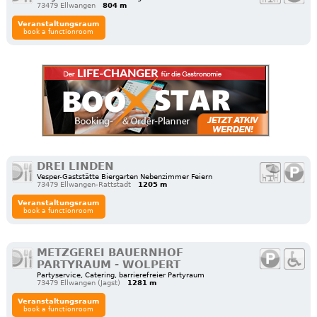
73479 Ellwangen
804 m
Veranstaltungsraum
book a functionroom
DREI LINDEN
Vesper-Gaststätte Biergarten Nebenzimmer Feiern
73479 Ellwangen-Rattstadt
1205 m
Veranstaltungsraum
book a functionroom
METZGEREI BAUERNHOF
PARTYRAUM - WOLPERT
Partyservice, Catering, barrierefreier Partyraum
73479 Ellwangen (Jagst)
1281 m
Veranstaltungsraum
book a functionroom