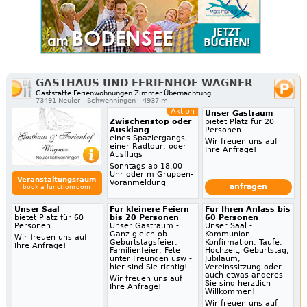
GASTHAUS UND FERIENHOF WAGNER
Gaststätte Ferienwohnungen Zimmer Übernachtung
73491 Neuler - Schwenningen
4937 m
Aktion
Unser Gastraum
Zwischenstop oder
bietet Platz für 20
Ausklang
Personen
eines Spaziergangs,
Wir freuen uns auf
einer Radtour, oder
Ihre Anfrage!
Ausflugs
Sonntags ab 18.00
Uhr oder m Gruppen-
Veranstaltungsraum
Voranmeldung
anfragen
book a functionroom
Unser Saal
Für kleinere Feiern
Für Ihren Anlass bis
bietet Platz für 60
bis 20 Personen
60 Personen
Personen
Unser Gastraum -
Unser Saal -
Ganz gleich ob
Kommunion,
Wir freuen uns auf
Geburtstagsfeier,
Konfirmation, Taufe,
Ihre Anfrage!
Familienfeier, Fete
Hochzeit, Geburtstag,
unter Freunden usw -
Jubiläum,
hier sind Sie richtig!
Vereinssitzung oder
auch etwas anderes -
Wir freuen uns auf
Sie sind herztlich
Ihre Anfrage!
Willkommen!
Wir freuen uns auf