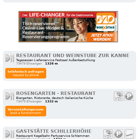
RESTAURANT UND WEINSTUBE ZUR KANNE
Tagesessen Lieferservice Festsaal Außenbestuhlung
73479 Ellwangen
1326 m
telefonisch anfragen
request by phone
ROSENGARTEN - RESTAURANT
Biergarten, Ristorante, deutsch italienische Küche
73479 Ellwangen
1332 m
Veranstaltungsraum
book a functionroom
GASTSTÄTTE SCHILLERHÖHE
Restaurant Kegelbahn Partyservice Schlemmen