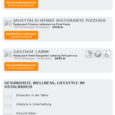
Veranstaltungsraum
book a functionroom
JAGSTTALSCHENKE RISTORANTE PIZZERIA
Restaurant Pizzeria Lieferservice Pizza Pasta
73479 Ellwangen-Rindelbach
2519 m
telefonisch anfragen
request by phone
GASTHOF LAMM
Restaurant Hotel Biergarten Catering Partyservice
73479 Ellwangen - Schrezheim
2935 m
Veranstaltungsraum
book a functionroom
GESUNDHEIT, WELLNESS, LIFESTYLE IM
OSTALBKREIS
Einkaufen in der Nähe
Lifestyle & Unterhaltung
Gesund leben