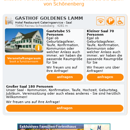
von Schönenberg
GASTHOF GOLDENES LAMM
Hotel Restaurant Cateringservice - Saal
73492 Rainau Schwabsberg
4281 m
Gaststube 55
Kleiner Saal 70
Personen
Personen
Egal ob
Egal ob
Geburtstagsfeier,
Geburtstagsfeier,
Taufe, Konfirmation,
Taufe, Konfirmation,
Kommunion oder
Kommunion oder
welcher Anlass auch
welcher Anlass auch
immer, wir haben die
immer, wir haben die
Veranstaltungsraum
passende Raumgröße
passende Raumgröße
book a functionroom
für Sie
für Sie
Wir freuen uns auf
Wir freuen uns über
Ihre Anfrage!
Anfragen!
anfragen
anfragen
Großer Saal 180 Personen
Unser Saal - Kommunion, Konfirmation, Taufe, Hochzeit, Geburtstag,
Jubiläum, Vereinssitzung oder auch etwas anderes - Sie sind herztlich
Willkommen!
Wir freuen uns auf Ihre Anfrage!
anfragen