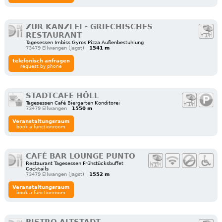
ZUR KANZLEI - GRIECHISCHES
RESTAURANT
Tagesessen Imbiss Gyros Pizza Außenbestuhlung
73479 Ellwangen (Jagst)
1541 m
telefonisch anfragen
request by phone
STADTCAFE HÖLL
Tagesessen Café Biergarten Konditorei
73479 Ellwangen
1550 m
Veranstaltungsraum
book a functionroom
CAFÉ BAR LOUNGE PUNTO
Restaurant Tagesessen Frühstücksbuffet
Cocktails
73479 Ellwangen (Jagst)
1552 m
Veranstaltungsraum
book a functionroom