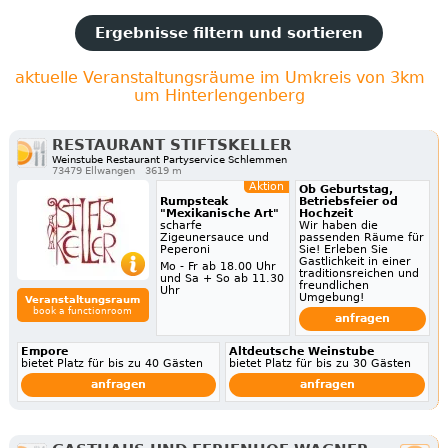
Ergebnisse filtern und sortieren
aktuelle Veranstaltungsräume im Umkreis von 3km
um Hinterlengenberg
RESTAURANT STIFTSKELLER
Weinstube Restaurant Partyservice Schlemmen
73479 Ellwangen
3619 m
Aktion
Ob Geburtstag,
Rumpsteak
Betriebsfeier od
"Mexikanische Art"
Hochzeit
scharfe
Wir haben die
Zigeunersauce und
passenden Räume für
Peperoni
Sie! Erleben Sie
Gastlichkeit in einer
Mo - Fr ab 18.00 Uhr
traditionsreichen und
und Sa + So ab 11.30
freundlichen
Uhr
Umgebung!
Veranstaltungsraum
book a functionroom
anfragen
Empore
Altdeutsche Weinstube
bietet Platz für bis zu 40 Gästen
bietet Platz für bis zu 30 Gästen
anfragen
anfragen