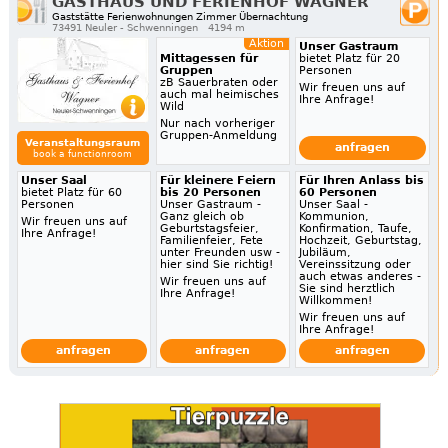
GASTHAUS UND FERIENHOF WAGNER
Gaststätte Ferienwohnungen Zimmer Übernachtung
73491 Neuler - Schwenningen
4194 m
Aktion
Unser Gastraum
Mittagessen für
bietet Platz für 20
Gruppen
Personen
zB Sauerbraten oder
Wir freuen uns auf
auch mal heimisches
Ihre Anfrage!
Wild
Nur nach vorheriger
Gruppen-Anmeldung
Veranstaltungsraum
anfragen
book a functionroom
Unser Saal
Für kleinere Feiern
Für Ihren Anlass bis
bietet Platz für 60
bis 20 Personen
60 Personen
Personen
Unser Gastraum -
Unser Saal -
Ganz gleich ob
Kommunion,
Wir freuen uns auf
Geburtstagsfeier,
Konfirmation, Taufe,
Ihre Anfrage!
Familienfeier, Fete
Hochzeit, Geburtstag,
unter Freunden usw -
Jubiläum,
hier sind Sie richtig!
Vereinssitzung oder
auch etwas anderes -
Wir freuen uns auf
Sie sind herztlich
Ihre Anfrage!
Willkommen!
Wir freuen uns auf
Ihre Anfrage!
anfragen
anfragen
anfragen