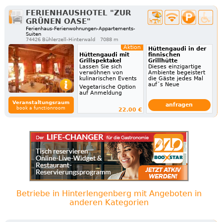
FERIENHAUSHOTEL "ZUR
GRÜNEN OASE"
Ferienhaus-Ferienwohnungen-Appartements-
Suiten
74426 Bühlerzell-Hinterwald
7088 m
Aktion
Hüttengaudi in der
Hüttengaudi mit
finnischen
Grillspektakel
Grillhütte
Lassen Sie sich
Dieses einzigartige
verwöhnen von
Ambiente begeistert
kulinarischen Events
die Gäste jedes Mal
auf´s Neue
Vegetarische Option
auf Anmeldung
Veranstaltungsraum
anfragen
book a functionroom
22.00 €
Betriebe in Hinterlengenberg mit Angeboten in
anderen Kategorien