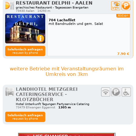
RESTAURANT DELPHI - AALEN
griechisches Restaurant - Tagesessen Biergarten
73430 Aalen
14293 m
Aktion
704 Lachsfilet
mit Bandnudeln und gem. Salat
telefonisch anfragen
request by phone
7.90 €
weitere Betriebe mit Veranstaltungsräumen im
Umkreis von 3km
LANDHOTEL METZGEREI
CATERINGSERVICE -
KLOTZBÜCHER
Hotel Unterkunft Tagungen Partyservice Catering
73479 Ellwangen Eggenrot
1305 m
telefonisch anfragen
request by phone