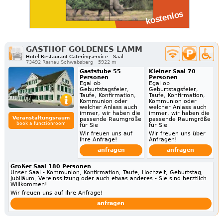
GASTHOF GOLDENES LAMM
Hotel Restaurant Cateringservice - Saal
73492 Rainau Schwabsberg
5922 m
Gaststube 55
Kleiner Saal 70
Personen
Personen
Egal ob
Egal ob
Geburtstagsfeier,
Geburtstagsfeier,
Taufe, Konfirmation,
Taufe, Konfirmation,
Kommunion oder
Kommunion oder
welcher Anlass auch
welcher Anlass auch
immer, wir haben die
immer, wir haben die
Veranstaltungsraum
passende Raumgröße
passende Raumgröße
book a functionroom
für Sie
für Sie
Wir freuen uns auf
Wir freuen uns über
Ihre Anfrage!
Anfragen!
anfragen
anfragen
Großer Saal 180 Personen
Unser Saal - Kommunion, Konfirmation, Taufe, Hochzeit, Geburtstag,
Jubiläum, Vereinssitzung oder auch etwas anderes - Sie sind herztlich
Willkommen!
Wir freuen uns auf Ihre Anfrage!
anfragen