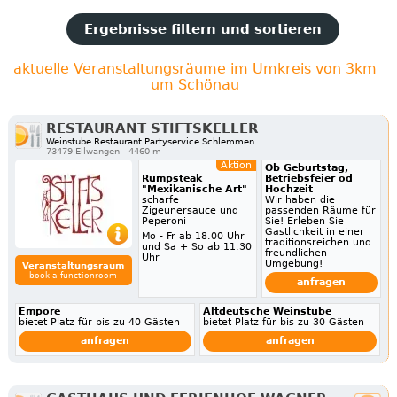
Ergebnisse filtern und sortieren
aktuelle Veranstaltungsräume im Umkreis von 3km
um Schönau
RESTAURANT STIFTSKELLER
Weinstube Restaurant Partyservice Schlemmen
73479 Ellwangen
4460 m
Aktion
Ob Geburtstag,
Rumpsteak
Betriebsfeier od
"Mexikanische Art"
Hochzeit
scharfe
Wir haben die
Zigeunersauce und
passenden Räume für
Peperoni
Sie! Erleben Sie
Gastlichkeit in einer
Mo - Fr ab 18.00 Uhr
traditionsreichen und
und Sa + So ab 11.30
freundlichen
Uhr
Umgebung!
Veranstaltungsraum
book a functionroom
anfragen
Empore
Altdeutsche Weinstube
bietet Platz für bis zu 40 Gästen
bietet Platz für bis zu 30 Gästen
anfragen
anfragen