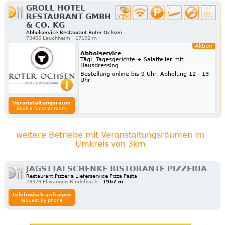
GROLL HOTEL
RESTAURANT GMBH
& CO. KG
Abholservice Restaurant Roter Ochsen
73466 Lauchheim
17102 m
Aktion
Abholservice
Tägl. Tagesgerichte + Salatteller mit
Hausdressing
Bestellung online bis 9 Uhr. Abholung 12 - 13
Uhr
Veranstaltungsraum
book a functionroom
weitere Betriebe mit Veranstaltungsräumen im
Umkreis von 3km
JAGSTTALSCHENKE RISTORANTE PIZZERIA
Restaurant Pizzeria Lieferservice Pizza Pasta
73479 Ellwangen-Rindelbach
1967 m
telefonisch anfragen
request by phone