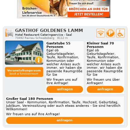
GASTHOF GOLDENES LAMM
Hotel Restaurant Cateringservice - Saal
73492 Rainau Schwabsberg
8112 m
Gaststube 55
Kleiner Saal 70
Personen
Personen
Egal ob
Egal ob
Geburtstagsfeier,
Geburtstagsfeier,
Taufe, Konfirmation,
Taufe, Konfirmation,
Kommunion oder
Kommunion oder
welcher Anlass auch
welcher Anlass auch
immer, wir haben die
immer, wir haben die
Veranstaltungsraum
passende Raumgröße
passende Raumgröße
book a functionroom
für Sie
für Sie
Wir freuen uns auf
Wir freuen uns über
Ihre Anfrage!
Anfragen!
anfragen
anfragen
Großer Saal 180 Personen
Unser Saal - Kommunion, Konfirmation, Taufe, Hochzeit, Geburtstag,
Jubiläum, Vereinssitzung oder auch etwas anderes - Sie sind herztlich
Willkommen!
Wir freuen uns auf Ihre Anfrage!
anfragen