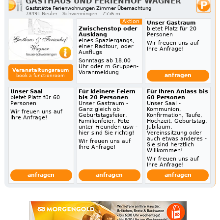
GASTHAUS UND FERIENHOF WAGNER
Gaststätte Ferienwohnungen Zimmer Übernachtung
73491 Neuler - Schwenningen
7556 m
Aktion
Unser Gastraum
Zwischenstop oder
bietet Platz für 20
Ausklang
Personen
eines Spaziergangs,
Wir freuen uns auf
einer Radtour, oder
Ihre Anfrage!
Ausflugs
Sonntags ab 18.00
Uhr oder m Gruppen-
Veranstaltungsraum
Voranmeldung
anfragen
book a functionroom
Unser Saal
Für kleinere Feiern
Für Ihren Anlass bis
bietet Platz für 60
bis 20 Personen
60 Personen
Personen
Unser Gastraum -
Unser Saal -
Ganz gleich ob
Kommunion,
Wir freuen uns auf
Geburtstagsfeier,
Konfirmation, Taufe,
Ihre Anfrage!
Familienfeier, Fete
Hochzeit, Geburtstag,
unter Freunden usw -
Jubiläum,
hier sind Sie richtig!
Vereinssitzung oder
auch etwas anderes -
Wir freuen uns auf
Sie sind herztlich
Ihre Anfrage!
Willkommen!
Wir freuen uns auf
Ihre Anfrage!
anfragen
anfragen
anfragen