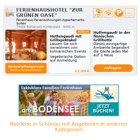
FERIENHAUSHOTEL "ZUR
GRÜNEN OASE"
Ferienhaus-Ferienwohnungen-Appartements-
Suiten
74426 Bühlerzell-Hinterwald
9455 m
Aktion
Hüttengaudi in der
Hüttengaudi mit
finnischen
Grillspektakel
Grillhütte
Lassen Sie sich
Dieses einzigartige
verwöhnen von
Ambiente begeistert
kulinarischen Events
die Gäste jedes Mal
auf´s Neue
Vegetarische Option
auf Anmeldung
Veranstaltungsraum
anfragen
book a functionroom
22.00 €
Betriebe in Schönau mit Angeboten in anderen
Kategorien