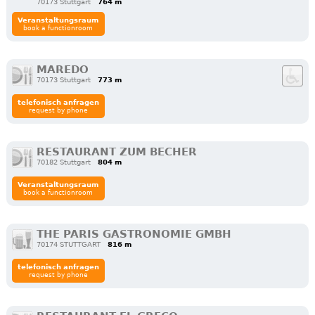
70173 Stuttgart
764 m
Veranstaltungsraum
book a functionroom
MAREDO
70173 Stuttgart
773 m
telefonisch anfragen
request by phone
RESTAURANT ZUM BECHER
70182 Stuttgart
804 m
Veranstaltungsraum
book a functionroom
THE PARIS GASTRONOMIE GMBH
70174 STUTTGART
816 m
telefonisch anfragen
request by phone