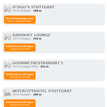
H’UGO’S STUTTGART
70174 Stuttgart
168 m
Veranstaltungsraum
book a functionroom
DAVIDOFF LOUNGE
70173 Stuttgart
243 m
telefonisch anfragen
request by phone
GOURMETRESTAURANT 5
70173 Stuttgart-Mitte
251 m
telefonisch anfragen
request by phone
INTERCITYHOTEL STUTTGART
70173 Stuttgart
292 m
telefonisch anfragen
request by phone