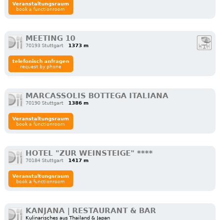
Veranstaltungsraum
book a functionroom
MEETING 10
70193 Stuttgart
1373 m
telefonisch anfragen
request by phone
MARCASSOLIS BOTTEGA ITALIANA
70190 Stuttgart
1386 m
Veranstaltungsraum
book a functionroom
HOTEL "ZUR WEINSTEIGE" ****
70184 Stuttgart
1417 m
Veranstaltungsraum
book a functionroom
KANJANA | RESTAURANT & BAR
Kulinarisches aus Thailand & Japan