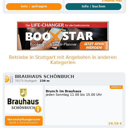
Eintritt frei
Info / anfragen
Info / buchen
Betriebe in Stuttgart mit Angeboten in anderen
Kategorien
BRAUHAUS SCHÖNBUCH
70173 Stuttgart
236 m
Aktion
Brunch im Brauhaus
jeden Sonntag 11.00 bis 15.00 Uhr
Veranstaltungsraum
book a functionroom
24.50 €