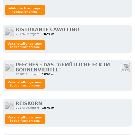
telefonisch anfragen
request by phone
RISTORANTE CAVALLINO
70176 Stuttgart
1025 m
Veranstaltungsraum
book a functionroom
PEECHES - DAS "GEMÜTLICHE ECK IM
BOHNENVIERTEL"
70182 Stuttgart
1056 m
Veranstaltungsraum
book a functionroom
REISKORN
70173 Stuttgart
1070 m
Veranstaltungsraum
book a functionroom