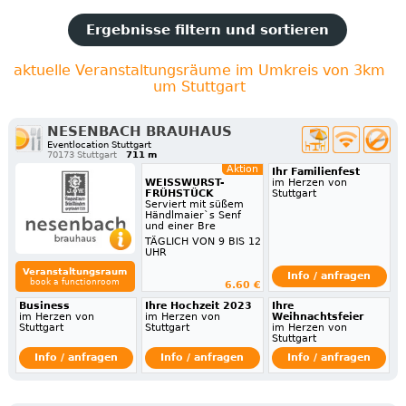
Ergebnisse filtern und sortieren
aktuelle Veranstaltungsräume im Umkreis von 3km
um Stuttgart
NESENBACH BRAUHAUS
Eventlocation Stuttgart
70173 Stuttgart
711 m
Aktion
Ihr Familienfest
WEISSWURST-
im Herzen von
FRÜHSTÜCK
Stuttgart
Serviert mit süßem
Händlmaier`s Senf
und einer Bre
TÄGLICH VON 9 BIS 12
UHR
Veranstaltungsraum
Info / anfragen
book a functionroom
6.60 €
Business
Ihre Hochzeit 2023
Ihre
im Herzen von
im Herzen von
Weihnachtsfeier
Stuttgart
Stuttgart
im Herzen von
Stuttgart
Info / anfragen
Info / anfragen
Info / anfragen