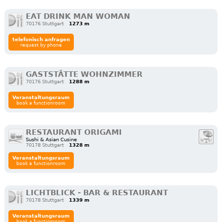
EAT DRINK MAN WOMAN
70176 Stuttgart
1273 m
telefonisch anfragen
request by phone
GASTSTÄTTE WOHNZIMMER
70176 Stuttgart
1288 m
Veranstaltungsraum
book a functionroom
RESTAURANT ORIGAMI
Sushi & Asian Cusine
70178 Stuttgart
1328 m
Veranstaltungsraum
book a functionroom
LICHTBLICK - BAR & RESTAURANT
70178 Stuttgart
1339 m
Veranstaltungsraum
book a functionroom