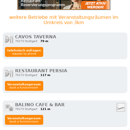
weitere Betriebe mit Veranstaltungsräumen im
Umkreis von 3km
CAVOS TAVERNA
70173 Stuttgart
79 m
telefonisch anfragen
request by phone
RESTAURANT PERSIA
70173 Stuttgart
117 m
Veranstaltungsraum
book a functionroom
BALINO CAFE & BAR
70173 Stuttgart
121 m
Veranstaltungsraum
book a functionroom