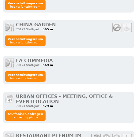
Veranstaltungsraum
book a functionroom
CHINA GARDEN
70173 Stuttgart
565 m
Veranstaltungsraum
book a functionroom
LA COMMEDIA
70174 Stuttgart
569 m
Veranstaltungsraum
book a functionroom
URBAN OFFICES - MEETING, OFFICE &
EVENTLOCATION
70174 Stuttgart
579 m
telefonisch anfragen
request by phone
RESTAURANT PLENUM IM