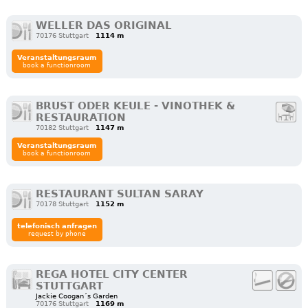
WELLER DAS ORIGINAL
70176 Stuttgart
1114 m
Veranstaltungsraum
book a functionroom
BRUST ODER KEULE - VINOTHEK &
RESTAURATION
70182 Stuttgart
1147 m
Veranstaltungsraum
book a functionroom
RESTAURANT SULTAN SARAY
70178 Stuttgart
1152 m
telefonisch anfragen
request by phone
REGA HOTEL CITY CENTER
STUTTGART
Jackie Coogan´s Garden
70176 Stuttgart
1169 m