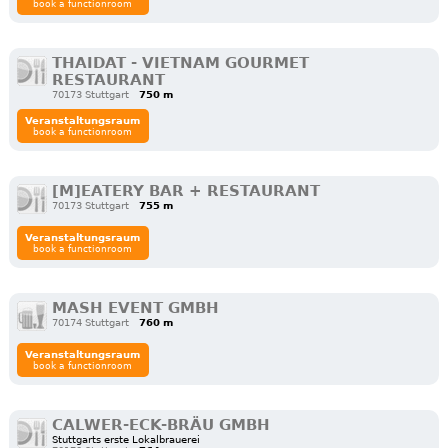
book a functionroom
THAIDAT - VIETNAM GOURMET
RESTAURANT
70173 Stuttgart
750 m
Veranstaltungsraum
book a functionroom
[M]EATERY BAR + RESTAURANT
70173 Stuttgart
755 m
Veranstaltungsraum
book a functionroom
MASH EVENT GMBH
70174 Stuttgart
760 m
Veranstaltungsraum
book a functionroom
CALWER-ECK-BRÄU GMBH
Stuttgarts erste Lokalbrauerei