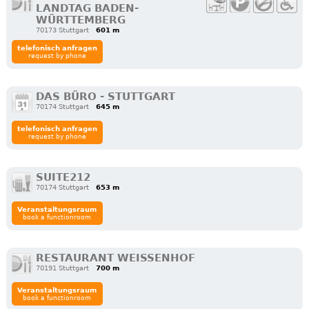
LANDTAG BADEN-
WÜRTTEMBERG
70173 Stuttgart
601 m
telefonisch anfragen
request by phone
DAS BÜRO - STUTTGART
70174 Stuttgart
645 m
telefonisch anfragen
request by phone
SUITE212
70174 Stuttgart
653 m
Veranstaltungsraum
book a functionroom
RESTAURANT WEISSENHOF
70191 Stuttgart
700 m
Veranstaltungsraum
book a functionroom