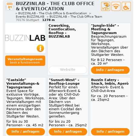
BUZZINLAB - THE CLUB OFFICE
& EVENTLOCATION
▹ BUZZINLAB - The Club Office & Eventlocation
▹
Events BUZZINLAB
▹ BUZZINLAB – The Club Office Team
70176 Stuttgart
1278 m
Coworking,
"Jungle-Side" -
Eventlocation,
Meeting &
Rooftop -
Tagungsraum
BUZZINLAB
Besprechnungsraum
für Tagungen,
Workshops,
Veranstaltungen über
den Dächern des
Stuttgarter Westen.
Veranstaltungsraum
für 8-12 Personen -
book a functionroom
ca. 20 m²
Website
Info / anfragen
"Eastside"
"Sunset-West" -
Buzzin Eatery -
Veranstaltungs-&
Rooftop-Lounge
Snack, Imbis, Aperò
Tagungsraum
Perfekt für einen
Afterwork- Event &
Event Space für
Afterwork-Event &
Chill-Out-Area
exklusive Vorträge,
oder als Chill-Out-
für ca. 20 Personen -
Tagungen, Workshops,
Area: Über den
ca. 25qm2
Veranstaltungen mit
Dächern von
einem einzigartigen
Stuttgart-West bei
Panorama über den
einem Cocktail den
Dächern des
Sonnenuntergang
Stuttgarter Westen.
genießen.
für bis zu 30
für bis zu 20
Personen - ca. 45 m2
Personen - ca. 25qm2
Info / anfragen
Info / anfragen
Info / anfragen