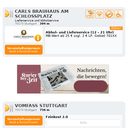
CARLS BRAUHAUS AM
SCHLOSSPLATZ
Lieferservice und Abholservice
70173 Stuttgart
394 m
Aktion
Abhol- und Lieferservice (12 - 21 Uhr)
MB-Wert ab 25 € zzgl. 2 € LP, Gebiet 701XX
Veranstaltungsraum
book a functionroom
VOMFASS STUTTGART
70173 Stuttgart
756 m
Feinkost 2.0
Veranstaltungsraum
book a functionroom
Info