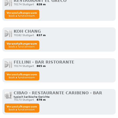
RESTAURANT EL GRECO
70174 Stuttgart
828 m
Veranstaltungsraum
book a functionroom
KOH CHANG
70182 Stuttgart
837 m
Veranstaltungsraum
book a functionroom
FELLINI - BAR RISTORANTE
70174 Stuttgart
865 m
Veranstaltungsraum
book a functionroom
CIBAO - RESTAURANTE CARIBENO - BAR
typisch karibische Gerichte
70173 Stuttgart
878 m
Veranstaltungsraum
book a functionroom