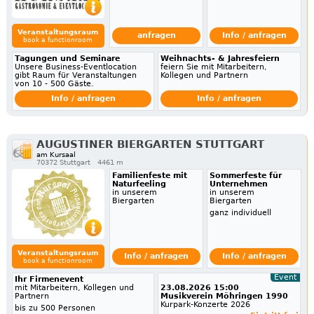
Veranstaltungsraum
anfragen
Info / anfragen
book a functionroom
Tagungen und Seminare
Weihnachts- & Jahresfeiern
Unsere Business-Eventlocation
feiern Sie mit Mitarbeitern,
gibt Raum für Veranstaltungen
Kollegen und Partnern
von 10 - 500 Gäste.
Info / anfragen
Info / anfragen
AUGUSTINER BIERGARTEN STUTTGART
am Kursaal
70372 Stuttgart
4461 m
Familienfeste mit
Sommerfeste für
Naturfeeling
Unternehmen
in unserem
in unserem
Biergarten
Biergarten
ganz individuell
Veranstaltungsraum
Info / anfragen
Info / anfragen
book a functionroom
Event
Ihr Firmenevent
mit Mitarbeitern, Kollegen und
23.08.2026 15:00
Partnern
Musikverein Möhringen 1990
Kurpark-Konzerte 2026
bis zu 500 Personen