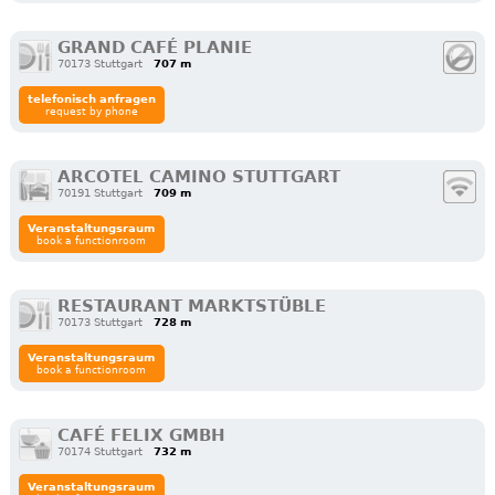
GRAND CAFÉ PLANIE
70173 Stuttgart
707 m
telefonisch anfragen
request by phone
ARCOTEL CAMINO STUTTGART
70191 Stuttgart
709 m
Veranstaltungsraum
book a functionroom
RESTAURANT MARKTSTÜBLE
70173 Stuttgart
728 m
Veranstaltungsraum
book a functionroom
CAFÉ FELIX GMBH
70174 Stuttgart
732 m
Veranstaltungsraum