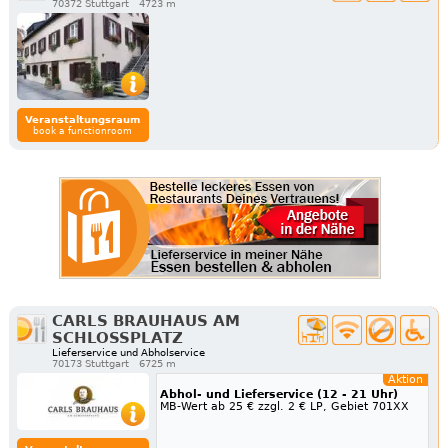
70372 Stuttgart
4723 m
Veranstaltungsraum
book a functionroom
CARLS BRAUHAUS AM
SCHLOSSPLATZ
Lieferservice und Abholservice
70173 Stuttgart
6725 m
Aktion
Abhol- und Lieferservice (12 - 21 Uhr)
MB-Wert ab 25 € zzgl. 2 € LP, Gebiet 701XX