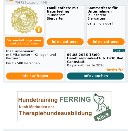
70372 Stuttgart
4443 m
Familienfeste mit
Sommerfeste für
Naturfeeling
Unternehmen
in unserem
in unserem
Biergarten
Biergarten
ganz individuell
Veranstaltungsraum
Info / anfragen
Info / anfragen
book a functionroom
Event
Ihr Firmenevent
mit Mitarbeitern, Kollegen und
09.08.2026 15:00
Partnern
Handharmonika-Club 1930 Bad
Cannstatt
bis zu 500 Personen
Kurpark-Konzerte 2026
Eintritt frei
Info / anfragen
Info / buchen