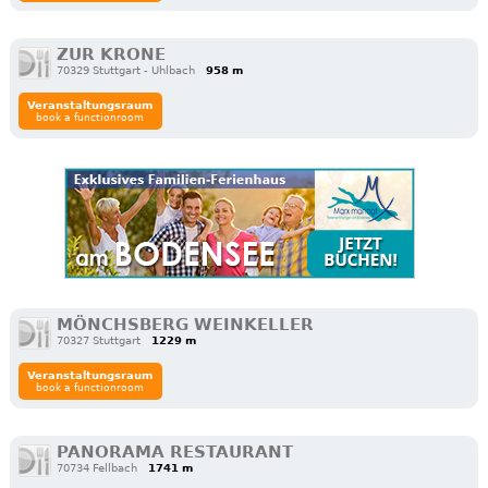
ZUR KRONE
70329 Stuttgart - Uhlbach
958 m
Veranstaltungsraum
book a functionroom
MÖNCHSBERG WEINKELLER
70327 Stuttgart
1229 m
Veranstaltungsraum
book a functionroom
PANORAMA RESTAURANT
70734 Fellbach
1741 m