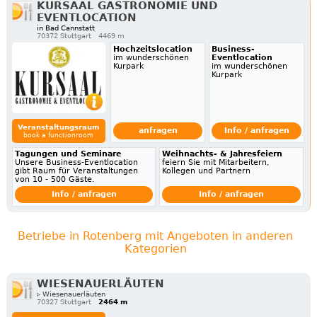
KURSAAL GASTRONOMIE UND
EVENTLOCATION
in Bad Cannstatt
70372 Stuttgart
4469 m
Hochzeitslocation
Business-
im wunderschönen
Eventlocation
Kurpark
im wunderschönen
Kurpark
Veranstaltungsraum
anfragen
Info / anfragen
book a functionroom
Tagungen und Seminare
Weihnachts- & Jahresfeiern
Unsere Business-Eventlocation
feiern Sie mit Mitarbeitern,
gibt Raum für Veranstaltungen
Kollegen und Partnern
von 10 - 500 Gäste.
Info / anfragen
Info / anfragen
Betriebe in Rotenberg mit Angeboten in anderen
Kategorien
WIESENAUERLÄUTEN
▹ Wiesenauerläuten
70327 Stuttgart
2464 m