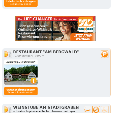
telefonisch anfragen
request by phone
RESTAURANT "AM BERGWALD"
70329 Stuttgart
3600 m
Veranstaltungsraum
book a functionroom
WEINSTUBE AM STADTGRABEN
schwäbisch-gehobene Küche, charmant und leger