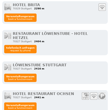
HOTEL BRITA
70329 Stuttgart
2290 m
Veranstaltungsraum
book a functionroom
RESTAURANT LÖWENSTUBE - HOTEL
HETZEL
70327 Stuttgart
2404 m
telefonisch anfragen
request by phone
LÖWENSTUBE STUTTGART
70327 Stuttgart
2416 m
Veranstaltungsraum
book a functionroom
HOTEL RESTAURANT OCHSEN
70327 Stuttgart
2441 m
Veranstaltungsraum
book a functionroom