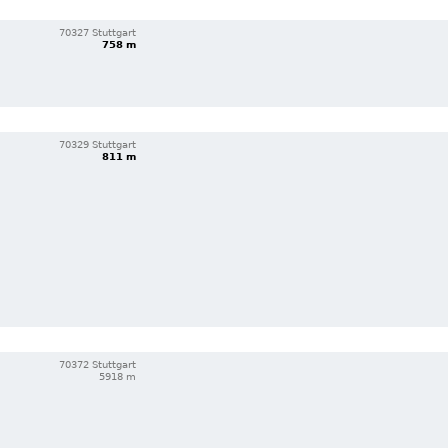
70327 Stuttgart
758 m
70329 Stuttgart
811 m
70372 Stuttgart
5918 m