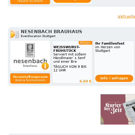
request by phone
aktuel
NESENBACH BRAUHAUS
Eventlocation Stuttgart
Aktion
Ihr Familienfest
WEISSWURST-
im Herzen von
FRÜHSTÜCK
Stuttgart
Serviert mit süßem
Händlmaier`s Senf
und einer Bre
TÄGLICH VON 9 BIS
12 UHR
Veranstaltungsraum
Info / anfragen
book a functionroom
6.60 €