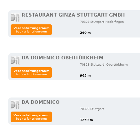
RESTAURANT GINZA STUTTGART GMBH
70329 Stuttgart-Hedelfingen
Veranstaltungsraum
book a functionroom
260 m
DA DOMENICO OBERTÜRKHEIM
70329 Stuttgart- Obertürkheim
Veranstaltungsraum
book a functionroom
965 m
DA DOMENICO
70329 Stuttgart
Veranstaltungsraum
book a functionroom
1269 m