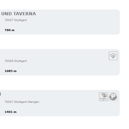
 UND TAVERNA
70327 Stuttgart
790 m
70329 Stuttgart
1085 m
N
70327 Stuttgart-Wangen
1401 m