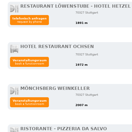
RESTAURANT LÖWENSTUBE - HOTEL HETZEL
70327 Stuttgart
telefonisch anfragen
request by phone
1891 m
HOTEL RESTAURANT OCHSEN
70327 Stuttgart
Veranstaltungsraum
book a functionroom
1972 m
MÖNCHSBERG WEINKELLER
70327 Stuttgart
Veranstaltungsraum
book a functionroom
2007 m
RISTORANTE - PIZZERIA DA SALVO