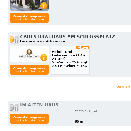
Veranstaltungsraum
book a functionroom
CARLS BRAUHAUS AM SCHLOSSPLATZ
Lieferservice und Abholservice
Aktion
Abhol- und
Lieferservice (12 -
21 Uhr)
MB-Wert ab 25 € zzgl.
2 € LP, Gebiet 701XX
Veranstaltungsraum
book a functionroom
weite
IM ALTEN HAUS
70329 Stuttgart
Veranstaltungsraum
book a functionroom
60 m