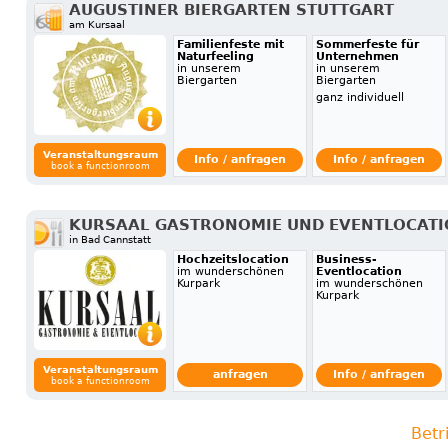
AUGUSTINER BIERGARTEN STUTTGART
am Kursaal
Familienfeste mit
Sommerfeste für
Naturfeeling
Unternehmen
in unserem
in unserem
Biergarten
Biergarten
ganz individuell
Veranstaltungsraum
Info / anfragen
Info / anfragen
book a functionroom
KURSAAL GASTRONOMIE UND EVENTLOCAT
in Bad Cannstatt
Hochzeitslocation
Business-
im wunderschönen
Eventlocation
Kurpark
im wunderschönen
Kurpark
Veranstaltungsraum
anfragen
Info / anfragen
book a functionroom
Betr