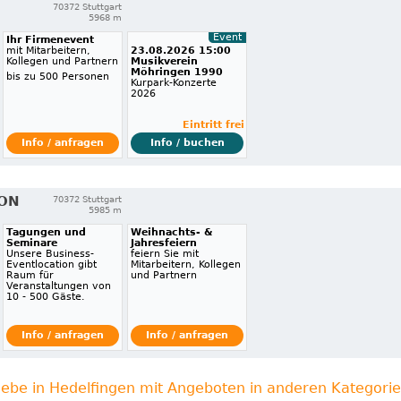
70372 Stuttgart
5968 m
Event
Ihr Firmenevent
mit Mitarbeitern,
23.08.2026 15:00
Kollegen und Partnern
Musikverein
Möhringen 1990
bis zu 500 Personen
Kurpark-Konzerte
2026
Eintritt frei
Info / anfragen
Info / buchen
ION
70372 Stuttgart
5985 m
Tagungen und
Weihnachts- &
Seminare
Jahresfeiern
Unsere Business-
feiern Sie mit
Eventlocation gibt
Mitarbeitern, Kollegen
Raum für
und Partnern
Veranstaltungen von
10 - 500 Gäste.
Info / anfragen
Info / anfragen
iebe in Hedelfingen mit Angeboten in anderen Kategori