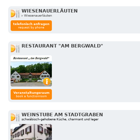
WIESENAUERLÄUTEN
▹ Wiesenauerläuten
telefonisch anfragen
request by phone
RESTAURANT "AM BERGWALD"
Veranstaltungsraum
book a functionroom
WEINSTUBE AM STADTGRABEN
schwäbisch-gehobene Küche, charmant und leger