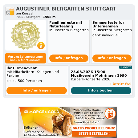
AUGUSTINER BIERGARTEN STUTTGART
am Kursaal
70372 Stuttgart
1508 m
Familienfeste mit
Sommerfeste für
Naturfeeling
Unternehmen
in unserem Biergarten
in unserem Biergarten
ganz individuell
Veranstaltungsraum
Info / anfragen
Info / anfragen
book a functionroom
Event
Ihr Firmenevent
mit Mitarbeitern, Kollegen und
23.08.2026 15:00
Partnern
Musikverein Möhringen 1990
Kurpark-Konzerte 2026
bis zu 500 Personen
Eintritt frei
Info / anfragen
Info / buchen