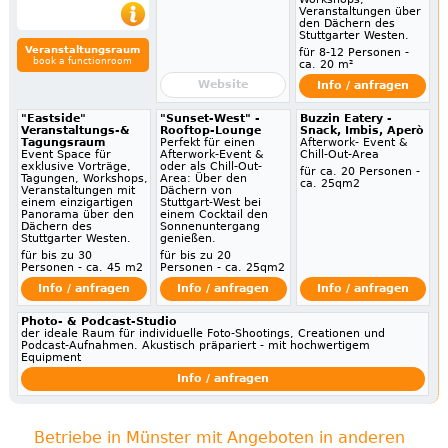
Veranstaltungen über
den Dächern des
Stuttgarter Westen.
Veranstaltungsraum
für 8-12 Personen -
book a functionroom
ca. 20 m²
Website
Info / anfragen
"Eastside"
"Sunset-West" -
Buzzin Eatery -
Veranstaltungs-&
Rooftop-Lounge
Snack, Imbis, Aperò
Tagungsraum
Perfekt für einen
Afterwork- Event &
Event Space für
Afterwork-Event &
Chill-Out-Area
exklusive Vorträge,
oder als Chill-Out-
für ca. 20 Personen -
Tagungen, Workshops,
Area: Über den
ca. 25qm2
Veranstaltungen mit
Dächern von
einem einzigartigen
Stuttgart-West bei
Panorama über den
einem Cocktail den
Dächern des
Sonnenuntergang
Stuttgarter Westen.
genießen.
für bis zu 30
für bis zu 20
Personen - ca. 45 m2
Personen - ca. 25qm2
Info / anfragen
Info / anfragen
Info / anfragen
Photo- & Podcast-Studio
der ideale Raum für individuelle Foto-Shootings, Creationen und
Podcast-Aufnahmen. Akustisch präpariert - mit hochwertigem
Equipment
Info / anfragen
Betriebe in Münster mit Angeboten in anderen