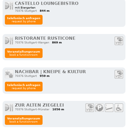
CASTELLO LOUNGEBISTRO
mit Biergarten
70376 Stuttgart
844 m
telefonisch anfragen
request by phone
RISTORANTE RUSTICONE
70376 Stuttgart-Wangen
869 m
Veranstaltungsraum
book a functionroom
NACHBAR | KNEIPE & KULTUR
70376 Stuttgart
959 m
telefonisch anfragen
request by phone
ZUR ALTEN ZIEGELEI
70376 Stuttgart-Münster
1056 m
Veranstaltungsraum
book a functionroom