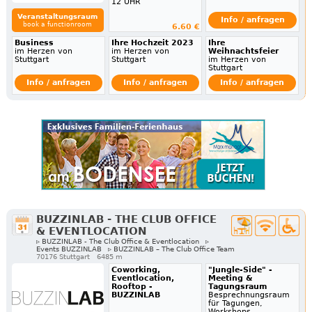
12 UHR
Veranstaltungsraum
Info / anfragen
book a functionroom
6.60 €
Business
Ihre Hochzeit 2023
Ihre
im Herzen von
im Herzen von
Weihnachtsfeier
Stuttgart
Stuttgart
im Herzen von
Stuttgart
Info / anfragen
Info / anfragen
Info / anfragen
BUZZINLAB - THE CLUB OFFICE
& EVENTLOCATION
▹ BUZZINLAB - The Club Office & Eventlocation
▹
Events BUZZINLAB
▹ BUZZINLAB – The Club Office Team
70176 Stuttgart
6485 m
Coworking,
"Jungle-Side" -
Eventlocation,
Meeting &
Rooftop -
Tagungsraum
BUZZINLAB
Besprechnungsraum
für Tagungen,
Workshops,