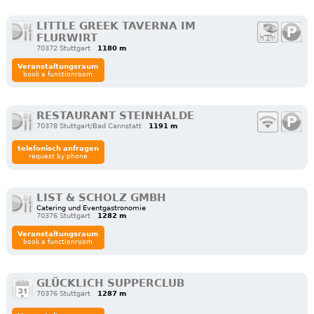
LITTLE GREEK TAVERNA IM
FLURWIRT
70372 Stuttgart
1180 m
Veranstaltungsraum
book a functionroom
RESTAURANT STEINHALDE
70378 Stuttgart/Bad Cannstatt
1191 m
telefonisch anfragen
request by phone
LIST & SCHOLZ GMBH
Catering und Eventgastronomie
70376 Stuttgart
1282 m
Veranstaltungsraum
book a functionroom
GLÜCKLICH SUPPERCLUB
70376 Stuttgart
1287 m