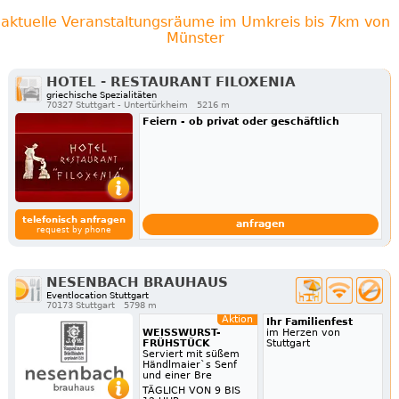
aktuelle Veranstaltungsräume im Umkreis bis 7km von
Münster
HOTEL - RESTAURANT FILOXENIA
griechische Spezialitäten
70327 Stuttgart - Untertürkheim
5216 m
Feiern - ob privat oder geschäftlich
telefonisch anfragen
anfragen
request by phone
NESENBACH BRAUHAUS
Eventlocation Stuttgart
70173 Stuttgart
5798 m
Aktion
Ihr Familienfest
WEISSWURST-
im Herzen von
FRÜHSTÜCK
Stuttgart
Serviert mit süßem
Händlmaier`s Senf
und einer Bre
TÄGLICH VON 9 BIS