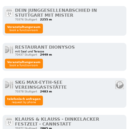
DEIN JUNGGESELLENABSCHIED IN
STUTTGART MIT MISTER
70376 Stuttgart
2255 m
Veranstaltungsraum
book a functionroom
RESTAURANT DIONYSOS
mit Saal und Terasse
70437 Stuttgart
2449 m
Veranstaltungsraum
book a functionroom
SKG MAX-EYTH-SEE
VEREINSGASTSTÄTTE
70378 Stuttgart
2483 m
telefonisch anfragen
request by phone
KLAUSS & KLAUSS - DINKELACKER
FESTZELT - CANNSTATT
70372 Stuttgart
2865 m