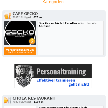
Kategorien
CAFE GECKO
70372 Stuttgart
821 m
Das Gecko bietet Eventlocation für alle
Anlässe
Veranstaltungsraum
book a functionroom
CHOLA RESTAURANT
70374 Stuttgart
1194 m
Bitte reservieren Sie einen Tisch