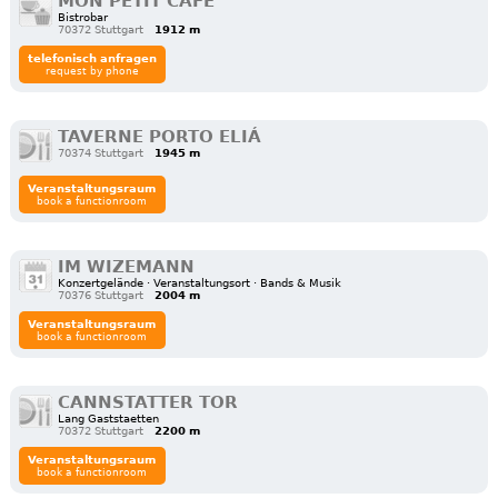
MON PETIT CAFE
Bistrobar
70372 Stuttgart
1912 m
telefonisch anfragen
request by phone
TAVERNE PORTO ELIÁ
70374 Stuttgart
1945 m
Veranstaltungsraum
book a functionroom
IM WIZEMANN
Konzertgelände · Veranstaltungsort · Bands & Musik
70376 Stuttgart
2004 m
Veranstaltungsraum
book a functionroom
CANNSTATTER TOR
Lang Gaststaetten
70372 Stuttgart
2200 m
Veranstaltungsraum
book a functionroom