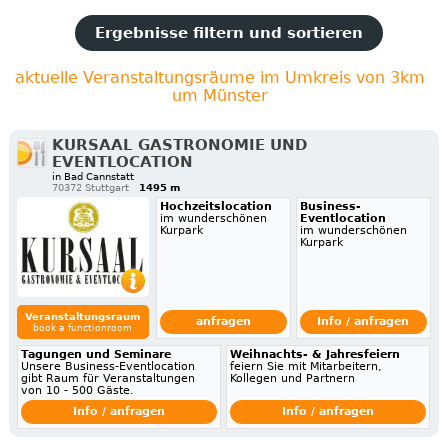
Ergebnisse filtern und sortieren
aktuelle Veranstaltungsräume im Umkreis von 3km
um Münster
KURSAAL GASTRONOMIE UND
EVENTLOCATION
in Bad Cannstatt
70372 Stuttgart
1495 m
Hochzeitslocation
Business-
im wunderschönen
Eventlocation
Kurpark
im wunderschönen
Kurpark
Veranstaltungsraum
anfragen
Info / anfragen
book a functionroom
Tagungen und Seminare
Weihnachts- & Jahresfeiern
Unsere Business-Eventlocation
feiern Sie mit Mitarbeitern,
gibt Raum für Veranstaltungen
Kollegen und Partnern
von 10 - 500 Gäste.
Info / anfragen
Info / anfragen