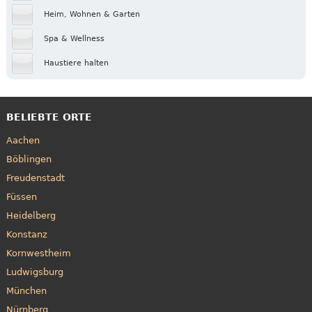
Heim, Wohnen & Garten
Spa & Wellness
Haustiere halten
BELIEBTE ORTE
Aachen
Böblingen
Freudenstadt
Füssen
Heidelberg
Konstanz
Kornwestheim
Ludwigsburg
München
Nürnberg