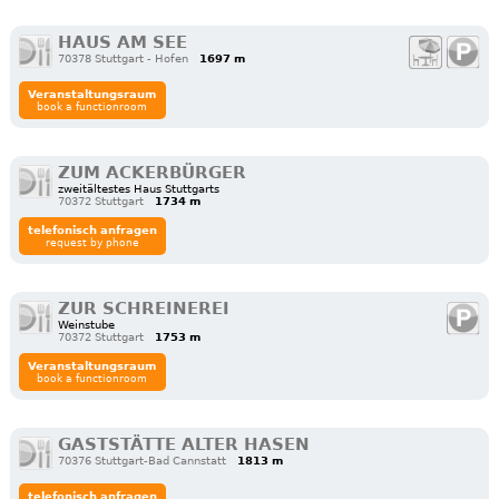
HAUS AM SEE
70378 Stuttgart - Hofen
1697 m
Veranstaltungsraum
book a functionroom
ZUM ACKERBÜRGER
zweitältestes Haus Stuttgarts
70372 Stuttgart
1734 m
telefonisch anfragen
request by phone
ZUR SCHREINEREI
Weinstube
70372 Stuttgart
1753 m
Veranstaltungsraum
book a functionroom
GASTSTÄTTE ALTER HASEN
70376 Stuttgart-Bad Cannstatt
1813 m
telefonisch anfragen