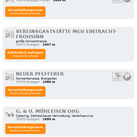
70378 Stuttgart-Hofen
1604 m
Veranstaltungsraum
book a functionroom
VEREINSGASTSTÄTTE MGV EINTRACHT-
FROHSINN
große Sonnentrrasse
70376 Stuttgart
1607 m
telefonisch anfragen
request by phone
NEUER PFEFFERER
Sonnenterrasse, Biergarten
70376 Stuttgart
1680 m
Veranstaltungsraum
book a functionroom
G. & U. MÜHLEISEN OHG
Catering, Zehntscheuer Vermietung, Verleihservice,
70378 Stuttgart
1690 m
Veranstaltungsraum
book a functionroom