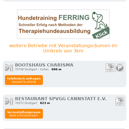
weitere Betriebe mit Veranstaltungsräumen im
Umkreis von 3km
BOOTSHAUS CHARISMA
70738 Stuttgart - Hofen
696 m
telefonisch anfragen
request by phone
RESTAURANT SPVGG CANNSTATT E.V.
70372 Stuttgart
823 m
Veranstaltungsraum
book a functionroom