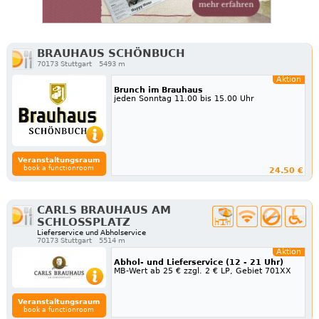
BRAUHAUS SCHÖNBUCH
70173 Stuttgart
5493 m
Aktion
Brunch im Brauhaus
jeden Sonntag 11.00 bis 15.00 Uhr
Veranstaltungsraum
book a functionroom
24.50 €
CARLS BRAUHAUS AM
SCHLOSSPLATZ
Lieferservice und Abholservice
70173 Stuttgart
5514 m
Aktion
Abhol- und Lieferservice (12 - 21 Uhr)
MB-Wert ab 25 € zzgl. 2 € LP, Gebiet 701XX
Veranstaltungsraum
book a functionroom