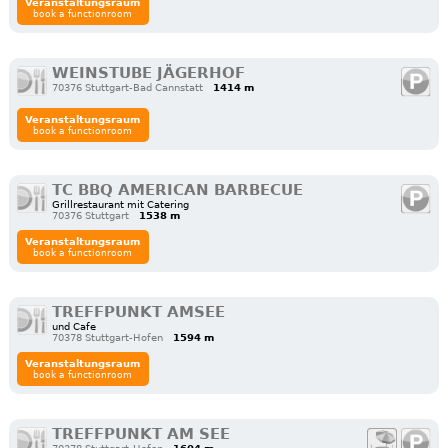
Veranstaltungsraum
book a functionroom
WEINSTUBE JÄGERHOF
70376 Stuttgart-Bad Cannstatt
1414 m
Veranstaltungsraum
book a functionroom
TC BBQ AMERICAN BARBECUE
Grillrestaurant mit Catering
70376 Stuttgart
1538 m
Veranstaltungsraum
book a functionroom
TREFFPUNKT AMSEE
und Cafe
70378 Stuttgart-Hofen
1594 m
Veranstaltungsraum
book a functionroom
TREFFPUNKT AM SEE