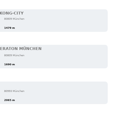
KONG-CITY
80809 München
1479 m
SHERATON MÜNCHEN
80809 München
1690 m
80993 München
2065 m