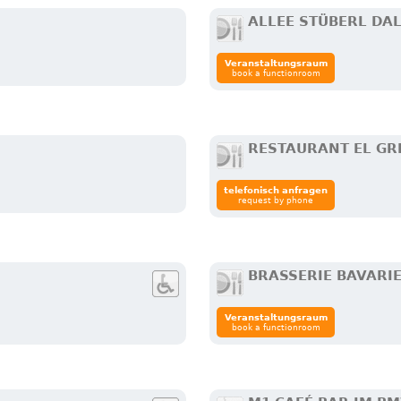
ALLEE STÜBERL DA
Veranstaltungsraum
book a functionroom
RESTAURANT EL GR
telefonisch anfragen
request by phone
BRASSERIE BAVARI
Veranstaltungsraum
book a functionroom