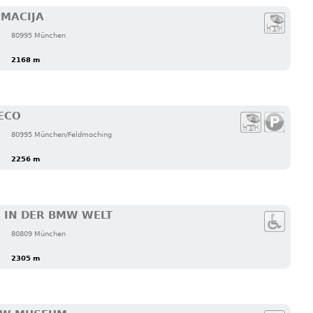
LMACIJA
80995 München
2168 m
ECO
80995 München/Feldmoching
2256 m
E IN DER BMW WELT
80809 München
2305 m