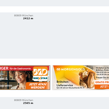
80809 München
2412 m
80809 München
2505 m