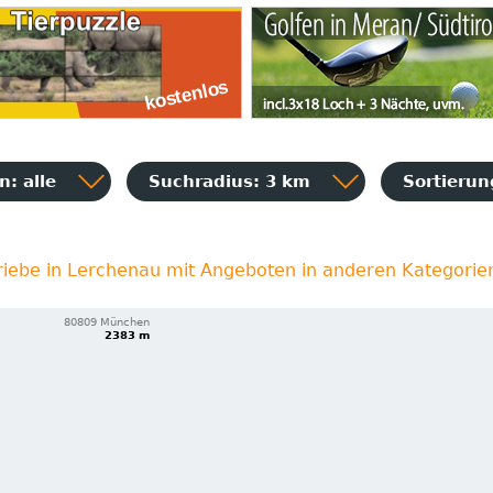
: alle
Suchradius: 3 km
Sortieru
riebe in Lerchenau mit Angeboten in anderen Kategorie
80809 München
2383 m