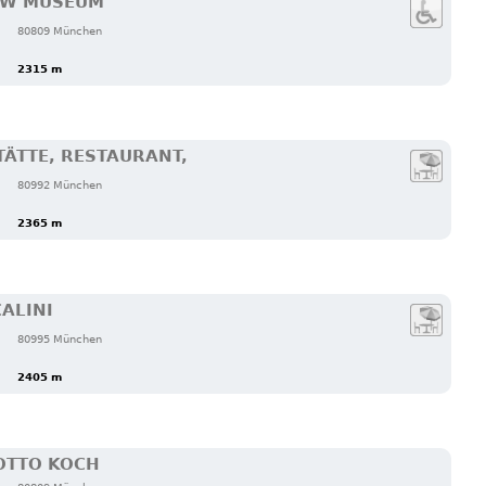
BMW MUSEUM
80809 München
2315 m
ÄTTE, RESTAURANT,
80992 München
2365 m
ALINI
80995 München
2405 m
 OTTO KOCH