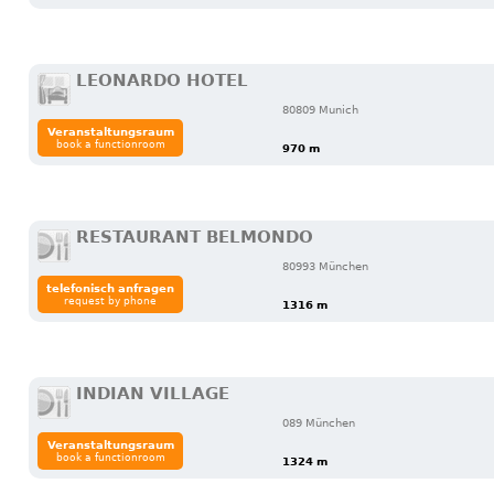
LEONARDO HOTEL
80809 Munich
Veranstaltungsraum
book a functionroom
970 m
RESTAURANT BELMONDO
80993 München
telefonisch anfragen
request by phone
1316 m
INDIAN VILLAGE
089 München
Veranstaltungsraum
book a functionroom
1324 m