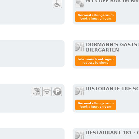
M1 CAFÉ BAR IM 
Veranstaltungsraum
book a functionroom
DOBMANN'S GASTST
BIERGARTEN
telefonisch anfragen
request by phone
RISTORANTE TRE SC
Veranstaltungsraum
book a functionroom
RESTAURANT 181 -