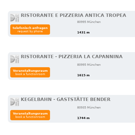
RISTORANTE E PIZZERIA ANTICA TROPEA
80995 München
telefonisch anfragen
request by phone
1431 m
RISTORANTE - PIZZERIA LA CAPANNINA
80995 München
Veranstaltungsraum
book a functionroom
1615 m
KEGELBAHN - GASTSTÄTTE BENDER
80935 München
Veranstaltungsraum
book a functionroom
1744 m