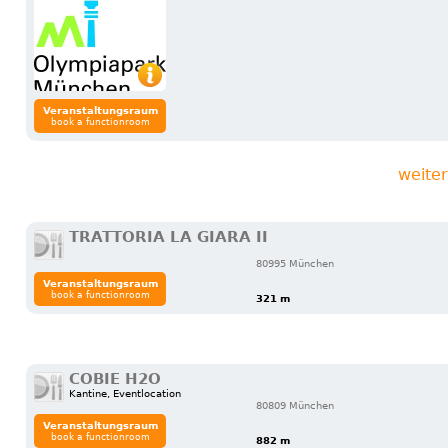
Veranstaltungsraum
book a functionroom
weite
TRATTORIA LA GIARA II
80995 München
Veranstaltungsraum
book a functionroom
321 m
COBIE H2O
Kantine, Eventlocation
80809 München
Veranstaltungsraum
book a functionroom
882 m