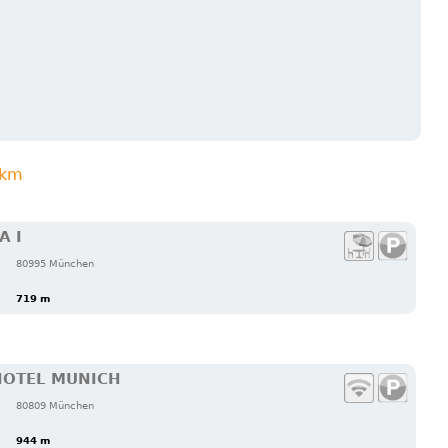
3km
A I
80995 München
719 m
HOTEL MUNICH
80809 München
944 m