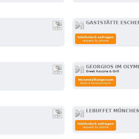
GASTSTÄTTE ESCH
telefonisch anfragen
request by phone
GEORGIOS IM OLYM
Greek Kouzina & Grill
Veranstaltungsraum
book a functionroom
LEBUFFET MÜNCHE
telefonisch anfragen
request by phone