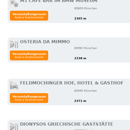
M1 CAFÉ BAR IM BMW MUSEUM
80809 München
Veranstaltungsraum
book a functionroom
2305 m
OSTERIA DA MIMMO
80992 München
Veranstaltungsraum
book a functionroom
2338 m
FELDMOCHINGER HOF, HOTEL & GASTHOF
80995 München
Veranstaltungsraum
book a functionroom
2371 m
DIONYSOS GRIECHISCHE GASTSTÄTTE