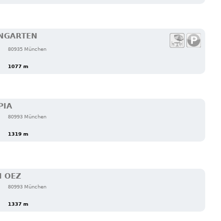
ENGARTEN
80935 München
1077 m
PIA
80993 München
1319 m
N OEZ
80993 München
1337 m