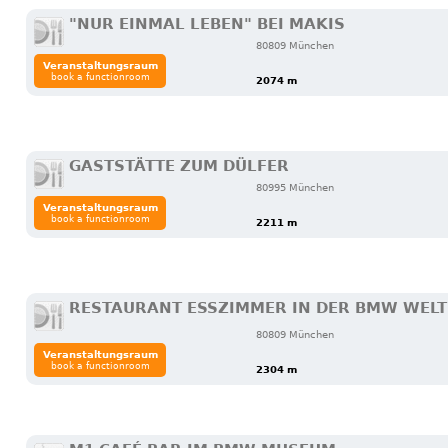
"NUR EINMAL LEBEN" BEI MAKIS
80809 München
Veranstaltungsraum
book a functionroom
2074 m
GASTSTÄTTE ZUM DÜLFER
80995 München
Veranstaltungsraum
book a functionroom
2211 m
RESTAURANT ESSZIMMER IN DER BMW WELT
80809 München
Veranstaltungsraum
book a functionroom
2304 m