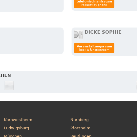
telefonisch anfragen
request by phone
DICKE SOPHIE
Veranstaltungsraum
book a functionroom
CHEN
Kornwestheim
Nürnberg
Ludwigsburg
Pforzheim
München
Reutlingen