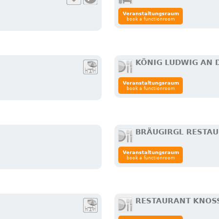
Veranstaltungsraum
book a functionroom
KÖNIG LUDWIG AN 
Veranstaltungsraum
book a functionroom
BRÄUGIRGL RESTAU
Veranstaltungsraum
book a functionroom
RESTAURANT KNOS