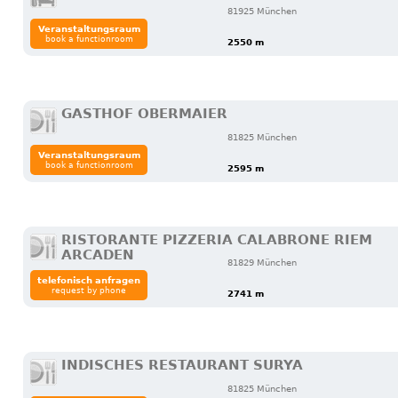
81925 München
Veranstaltungsraum
book a functionroom
2550 m
GASTHOF OBERMAIER
81825 München
Veranstaltungsraum
book a functionroom
2595 m
RISTORANTE PIZZERIA CALABRONE RIEM
ARCADEN
81829 München
telefonisch anfragen
request by phone
2741 m
INDISCHES RESTAURANT SURYA
81825 München