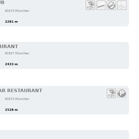
UB
81673 München
2281 m
AURANT
81927 München
2433 m
BAR RESTAURANT
81673 München
2528 m