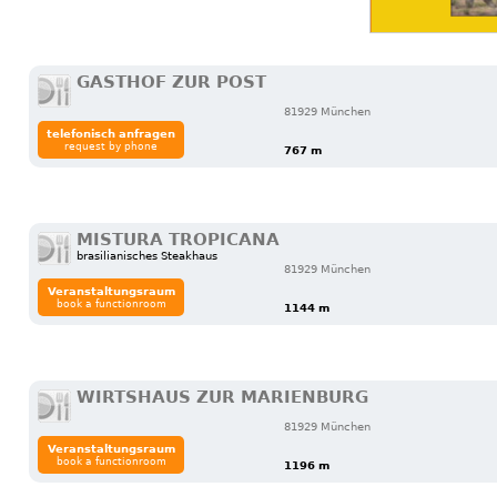
GASTHOF ZUR POST
81929 München
telefonisch anfragen
request by phone
767 m
MISTURA TROPICANA
brasilianisches Steakhaus
81929 München
Veranstaltungsraum
book a functionroom
1144 m
WIRTSHAUS ZUR MARIENBURG
81929 München
Veranstaltungsraum
book a functionroom
1196 m