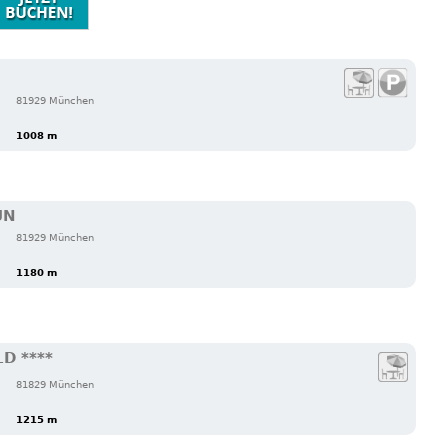
81929 München
1008 m
UN
81929 München
1180 m
D ****
81829 München
1215 m