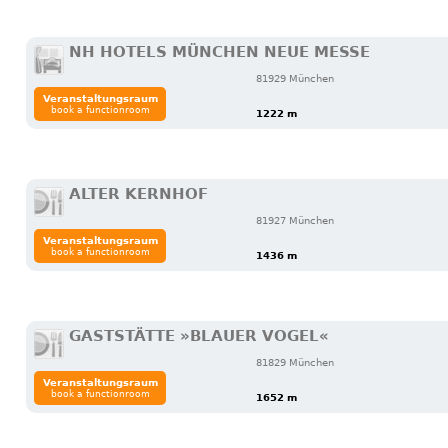
NH HOTELS MÜNCHEN NEUE MESSE
81929 München
Veranstaltungsraum
book a functionroom
1222 m
ALTER KERNHOF
81927 München
Veranstaltungsraum
book a functionroom
1436 m
GASTSTÄTTE »BLAUER VOGEL«
81829 München
Veranstaltungsraum
book a functionroom
1652 m