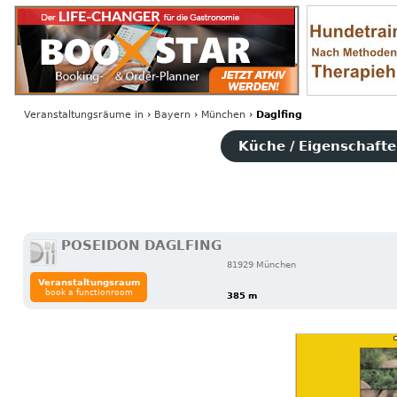
Veranstaltungsräume
in
›
Bayern
›
München
›
Daglfing
Küche / Eigenschaften
POSEIDON DAGLFING
81929 München
Veranstaltungsraum
book a functionroom
385 m