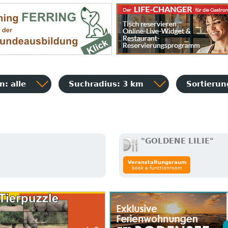
: alle
Suchradius: 3 km
Sortieru
"GOLDENE LILIE"
Veranstaltungsraum
book a functionroom