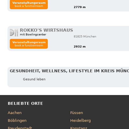
Veranstaltungsraum
book a functionroom
2779 m
ROKKO'S WIRTSHAUS
mit Bowlingcenter
81825 München
Veranstaltungsraum
book a functionroom
2932 m
GESUNDHEIT, WELLNESS, LIFESTYLE IM KREIS MÜN
Gesund leben
BELIEBTE ORTE
Aachen
Füssen
Böblingen
Heidelberg
Freudenstadt
Konstanz