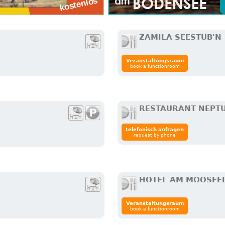
ZAMILA SEESTUB'N
Veranstaltungsraum
book a functionroom
RESTAURANT NEPT
telefonisch anfragen
request by phone
HOTEL AM MOOSFEL
Veranstaltungsraum
book a functionroom