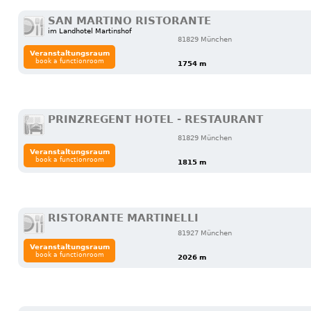
SAN MARTINO RISTORANTE
im Landhotel Martinshof
81829 München
Veranstaltungsraum
book a functionroom
1754 m
PRINZREGENT HOTEL - RESTAURANT
81829 München
Veranstaltungsraum
book a functionroom
1815 m
RISTORANTE MARTINELLI
81927 München
Veranstaltungsraum
book a functionroom
2026 m