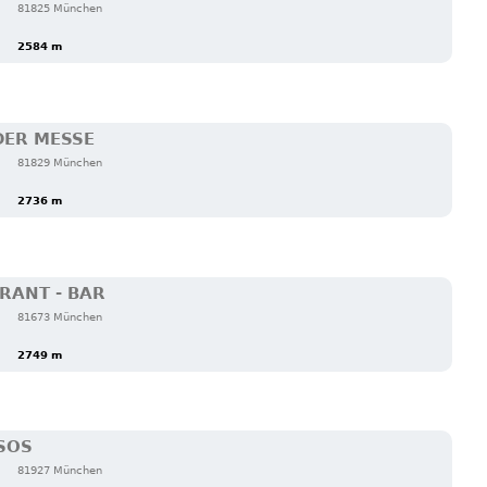
81825 München
2584 m
DER MESSE
81829 München
2736 m
RANT - BAR
81673 München
2749 m
SOS
81927 München