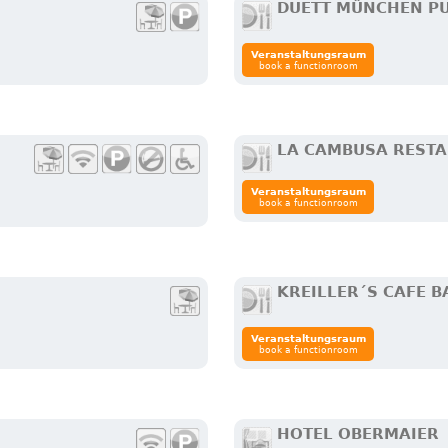
DUETT MÜNCHEN P
Veranstaltungsraum
book a functionroom
LA CAMBUSA REST
Veranstaltungsraum
book a functionroom
KREILLER´S CAFE 
Veranstaltungsraum
book a functionroom
HOTEL OBERMAIER