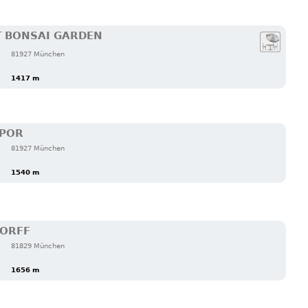
T BONSAI GARDEN
81927 München
1417 m
MPOR
81927 München
1540 m
DORFF
81829 München
1656 m