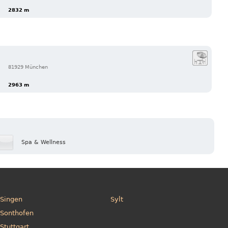
2832 m
81929 München
2963 m
Spa & Wellness
Singen
Sylt
Sonthofen
Stuttgart