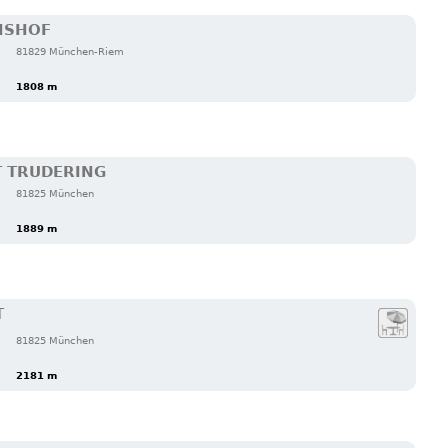
NSHOF
81829 München-Riem
1808 m
 TRUDERING
81825 München
1889 m
T
81825 München
2181 m