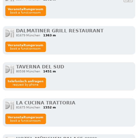
Veranstaltungsraum
book a functionroom
DALMATINER GRILL RESTAURANT
81679 München
1363 m
Veranstaltungsraum
book a functionroom
TAVERNA DEL SUD
80538 München
1451 m
telefonisch anfragen
request by phone
LA CUCINA TRATTORIA
81675 München
1552 m
Veranstaltungsraum
book a functionroom