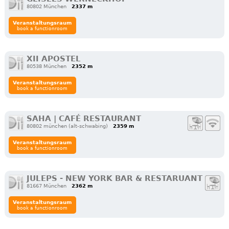
80802 München
2337 m
Veranstaltungsraum
book a functionroom
XII APOSTEL
80538 München
2352 m
Veranstaltungsraum
book a functionroom
SAHA | CAFÉ RESTAURANT
80802 münchen (alt-schwabing)
2359 m
Veranstaltungsraum
book a functionroom
JULEPS - NEW YORK BAR & RESTARUANT
81667 München
2362 m
Veranstaltungsraum
book a functionroom