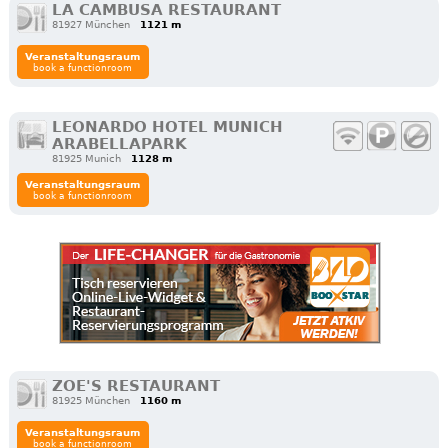
LA CAMBUSA RESTAURANT
81927 München
1121 m
Veranstaltungsraum
book a functionroom
LEONARDO HOTEL MUNICH
ARABELLAPARK
81925 Munich
1128 m
Veranstaltungsraum
book a functionroom
ZOE'S RESTAURANT
81925 München
1160 m
Veranstaltungsraum
book a functionroom