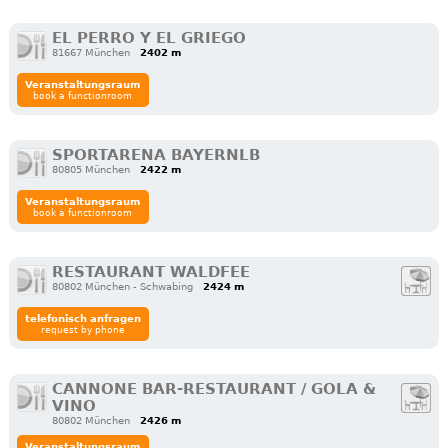
EL PERRO Y EL GRIEGO
81667 München
2402 m
Veranstaltungsraum
book a functionroom
SPORTARENA BAYERNLB
80805 München
2422 m
Veranstaltungsraum
book a functionroom
RESTAURANT WALDFEE
80802 München - Schwabing
2424 m
telefonisch anfragen
request by phone
CANNONE BAR-RESTAURANT / GOLA &
VINO
80802 München
2426 m
Veranstaltungsraum