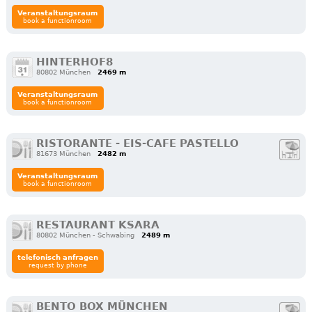
Veranstaltungsraum
book a functionroom
HINTERHOF8
80802 München
2469 m
Veranstaltungsraum
book a functionroom
RISTORANTE - EIS-CAFE PASTELLO
81673 München
2482 m
Veranstaltungsraum
book a functionroom
RESTAURANT KSARA
80802 München - Schwabing
2489 m
telefonisch anfragen
request by phone
BENTO BOX MÜNCHEN