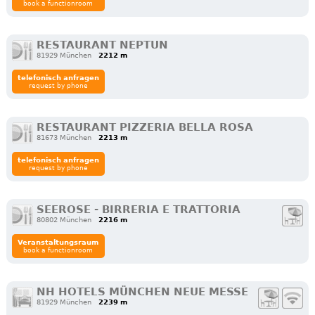
book a functionroom
RESTAURANT NEPTUN
81929 München
2212 m
telefonisch anfragen
request by phone
RESTAURANT PIZZERIA BELLA ROSA
81673 München
2213 m
telefonisch anfragen
request by phone
SEEROSE - BIRRERIA E TRATTORIA
80802 München
2216 m
Veranstaltungsraum
book a functionroom
NH HOTELS MÜNCHEN NEUE MESSE
81929 München
2239 m