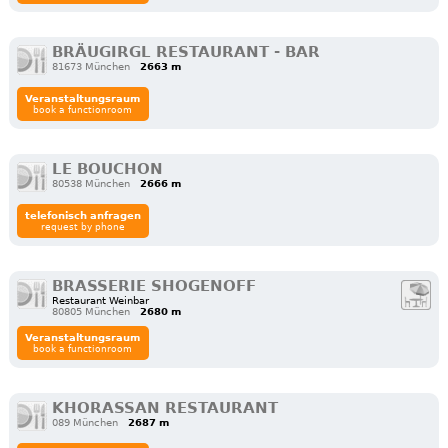
BRÄUGIRGL RESTAURANT - BAR
81673 München
2663 m
Veranstaltungsraum
book a functionroom
LE BOUCHON
80538 München
2666 m
telefonisch anfragen
request by phone
BRASSERIE SHOGENOFF
Restaurant Weinbar
80805 München
2680 m
Veranstaltungsraum
book a functionroom
KHORASSAN RESTAURANT
089 München
2687 m