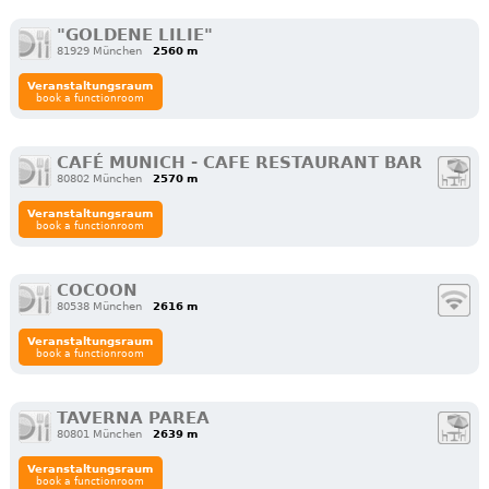
"GOLDENE LILIE"
81929 München
2560 m
Veranstaltungsraum
book a functionroom
CAFÉ MUNICH - CAFE RESTAURANT BAR
80802 München
2570 m
Veranstaltungsraum
book a functionroom
COCOON
80538 München
2616 m
Veranstaltungsraum
book a functionroom
TAVERNA PAREA
80801 München
2639 m
Veranstaltungsraum
book a functionroom