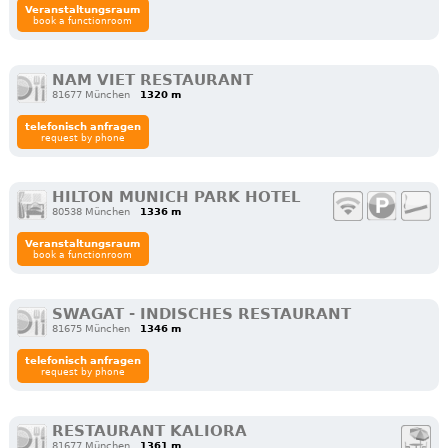
Veranstaltungsraum
book a functionroom
NAM VIET RESTAURANT
81677 München
1320 m
telefonisch anfragen
request by phone
HILTON MUNICH PARK HOTEL
80538 München
1336 m
Veranstaltungsraum
book a functionroom
SWAGAT - INDISCHES RESTAURANT
81675 München
1346 m
telefonisch anfragen
request by phone
RESTAURANT KALIORA
81677 München
1361 m