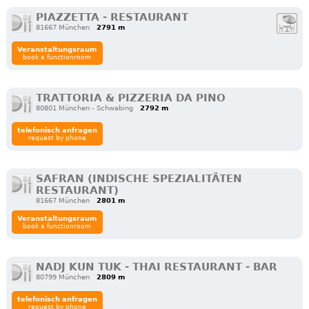
PIAZZETTA - RESTAURANT
81667 München
2791 m
Veranstaltungsraum
book a functionroom
TRATTORIA & PIZZERIA DA PINO
80801 München - Schwabing
2792 m
telefonisch anfragen
request by phone
SAFRAN (INDISCHE SPEZIALITÄTEN
RESTAURANT)
81667 München
2801 m
Veranstaltungsraum
book a functionroom
NADJ KUN TUK - THAI RESTAURANT - BAR
80799 München
2809 m
telefonisch anfragen
request by phone