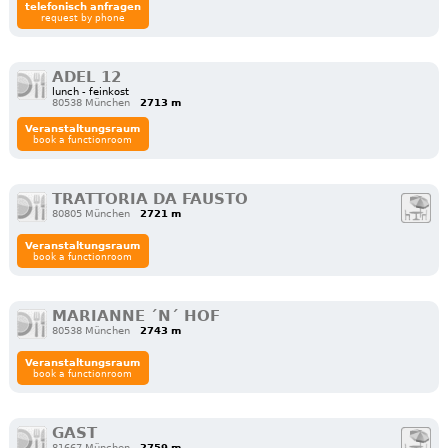
telefonisch anfragen
request by phone
ADEL 12
lunch - feinkost
80538 München
2713 m
Veranstaltungsraum
book a functionroom
TRATTORIA DA FAUSTO
80805 München
2721 m
Veranstaltungsraum
book a functionroom
MARIANNE ´N´ HOF
80538 München
2743 m
Veranstaltungsraum
book a functionroom
GAST
81667 München
2759 m