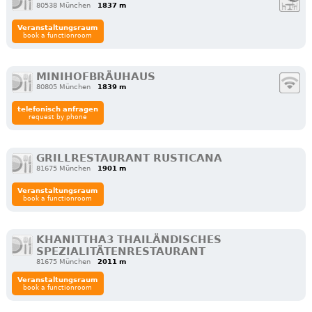
80538 München
1837 m
Veranstaltungsraum
book a functionroom
MINIHOFBRÄUHAUS
80805 München
1839 m
telefonisch anfragen
request by phone
GRILLRESTAURANT RUSTICANA
81675 München
1901 m
Veranstaltungsraum
book a functionroom
KHANITTHA3 THAILÄNDISCHES
SPEZIALITÄTENRESTAURANT
81675 München
2011 m
Veranstaltungsraum
book a functionroom