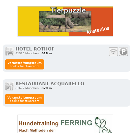
HOTEL ROTHOF
81925 München
618 m
Veranstaltungsraum
book a functionroom
RESTAURANT ACQUARELLO
81677 München
879 m
Veranstaltungsraum
book a functionroom