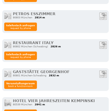
PETROS ESSZIMMER
80803 München
2814 m
telefonisch anfragen
request by phone
RESTAURANT ITALY
80802 München (Schwabing)
2826 m
telefonisch anfragen
request by phone
GASTSTÄTTE GEORGENHOF
80801 München-Schwabing
2832 m
Veranstaltungsraum
book a functionroom
HOTEL VIER JAHRESZEITEN KEMPINSKI
80539 München
2841 m