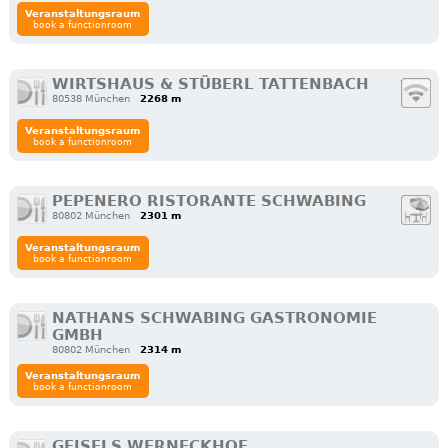
Veranstaltungsraum
book a functionroom
WIRTSHAUS & STÜBERL TATTENBACH
80538 München
2268 m
Veranstaltungsraum
book a functionroom
PEPENERO RISTORANTE SCHWABING
80802 München
2301 m
Veranstaltungsraum
book a functionroom
NATHANS SCHWABING GASTRONOMIE
GMBH
80802 München
2314 m
Veranstaltungsraum
book a functionroom
GEISELS WERNECKHOF