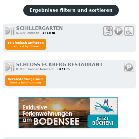
Ergebnisse filtern und sortieren
SCHILLERGARTEN
01309 Dresden
1418 m
telefonisch anfragen
request by phone
SCHLOSS ECKBERG RESTAURANT
01099 Dresden Neustadt
1471 m
Veranstaltungsraum
book a functionroom