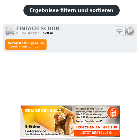
Ergebnisse filtern und sortieren
EINFACH SCHÖN
01156 Dresden
678 m
Veranstaltungsraum
book a functionroom