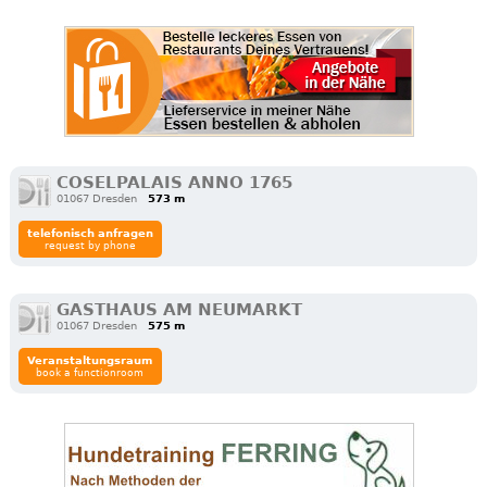
COSELPALAIS ANNO 1765
01067 Dresden
573 m
telefonisch anfragen
request by phone
GASTHAUS AM NEUMARKT
01067 Dresden
575 m
Veranstaltungsraum
book a functionroom