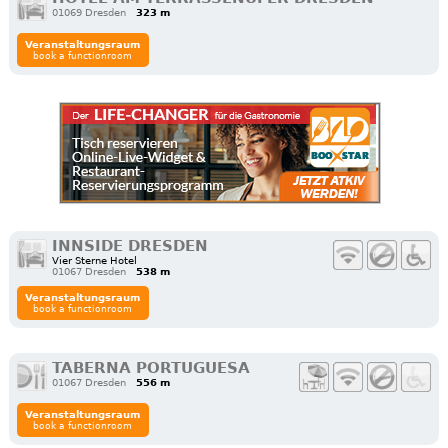
01069 Dresden
323 m
Veranstaltungsraum
book a functionroom
INNSIDE DRESDEN
Vier Sterne Hotel
01067 Dresden
538 m
Veranstaltungsraum
book a functionroom
TABERNA PORTUGUESA
01067 Dresden
556 m
Veranstaltungsraum
book a functionroom