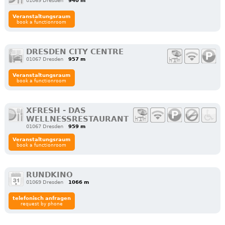
01069 Dresden
940 m
Veranstaltungsraum
book a functionroom
DRESDEN CITY CENTRE
01067 Dresden
957 m
Veranstaltungsraum
book a functionroom
XFRESH - DAS
WELLNESSRESTAURANT
01067 Dresden
959 m
Veranstaltungsraum
book a functionroom
RUNDKINO
01069 Dresden
1066 m
telefonisch anfragen
request by phone