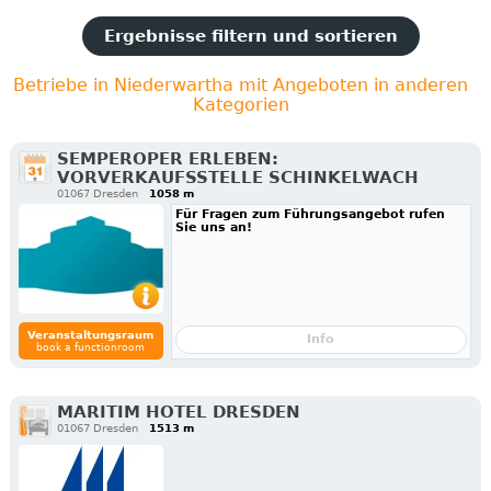
Ergebnisse filtern und sortieren
Betriebe in Niederwartha mit Angeboten in anderen
Kategorien
SEMPEROPER ERLEBEN:
VORVERKAUFSSTELLE SCHINKELWACH
01067 Dresden
1058 m
Für Fragen zum Führungsangebot rufen
Sie uns an!
Veranstaltungsraum
Info
book a functionroom
MARITIM HOTEL DRESDEN
01067 Dresden
1513 m