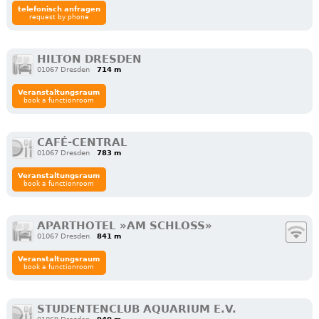
telefonisch anfragen
request by phone
HILTON DRESDEN
01067 Dresden
714 m
Veranstaltungsraum
book a functionroom
CAFÉ-CENTRAL
01067 Dresden
783 m
Veranstaltungsraum
book a functionroom
APARTHOTEL »AM SCHLOSS»
01067 Dresden
841 m
Veranstaltungsraum
book a functionroom
STUDENTENCLUB AQUARIUM E.V.