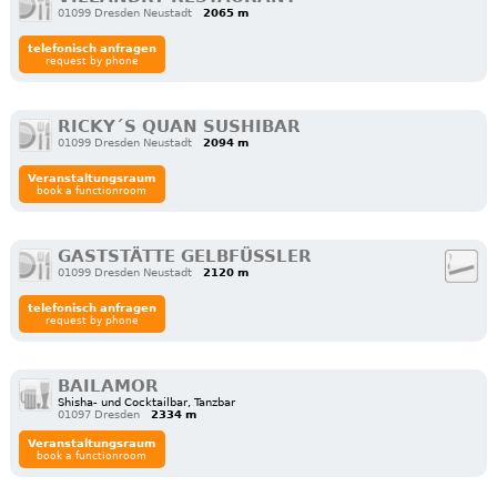
01099 Dresden Neustadt
2065 m
telefonisch anfragen
request by phone
RICKY´S QUAN SUSHIBAR
01099 Dresden Neustadt
2094 m
Veranstaltungsraum
book a functionroom
GASTSTÄTTE GELBFÜSSLER
01099 Dresden Neustadt
2120 m
telefonisch anfragen
request by phone
BAILAMOR
Shisha- und Cocktailbar, Tanzbar
01097 Dresden
2334 m
Veranstaltungsraum
book a functionroom