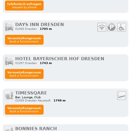
telefonisch anfragen
request by phone
DAYS INN DRESDEN
01069 Dresden
1705 m
Veranstaltungsraum
book a functionroom
HOTEL BAYERISCHER HOF DRESDEN
01097 Dresden
1743 m
Veranstaltungsraum
book a functionroom
TIMESSQARE
Bar, Lounge, Club
01099 Dresden Neustadt
1749 m
Veranstaltungsraum
book a functionroom
BONNIES RANCH