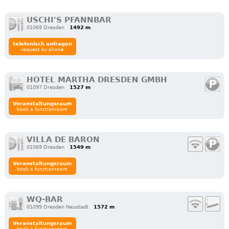
USCHI'S PFANNBAR
01069 Dresden
1492 m
telefonisch anfragen
request by phone
HOTEL MARTHA DRESDEN GMBH
01097 Dresden
1527 m
Veranstaltungsraum
book a functionroom
VILLA DE BARON
01069 Dresden
1549 m
Veranstaltungsraum
book a functionroom
WQ-BAR
01099 Dresden Neustadt
1572 m
Veranstaltungsraum
book a functionroom