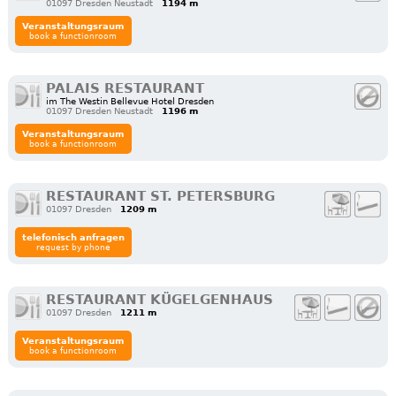
01097 Dresden Neustadt
1194 m
Veranstaltungsraum
book a functionroom
PALAIS RESTAURANT
im The Westin Bellevue Hotel Dresden
01097 Dresden Neustadt
1196 m
Veranstaltungsraum
book a functionroom
RESTAURANT ST. PETERSBURG
01097 Dresden
1209 m
telefonisch anfragen
request by phone
RESTAURANT KÜGELGENHAUS
01097 Dresden
1211 m
Veranstaltungsraum
book a functionroom