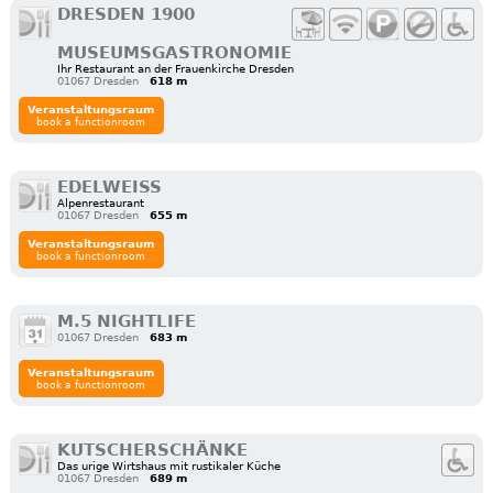
DRESDEN 1900
MUSEUMSGASTRONOMIE
Ihr Restaurant an der Frauenkirche Dresden
01067 Dresden
618 m
Veranstaltungsraum
book a functionroom
EDELWEISS
Alpenrestaurant
01067 Dresden
655 m
Veranstaltungsraum
book a functionroom
M.5 NIGHTLIFE
01067 Dresden
683 m
Veranstaltungsraum
book a functionroom
KUTSCHERSCHÄNKE
Das urige Wirtshaus mit rustikaler Küche
01067 Dresden
689 m