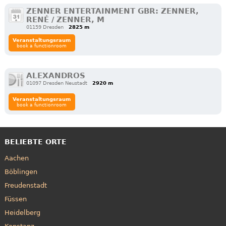
ZENNER ENTERTAINMENT GBR: ZENNER,
RENÉ / ZENNER, M
01159 Dresden
2825 m
Veranstaltungsraum
book a functionroom
ALEXANDROS
01097 Dresden Neustadt
2920 m
Veranstaltungsraum
book a functionroom
BELIEBTE ORTE
Aachen
Böblingen
Freudenstadt
Füssen
Heidelberg