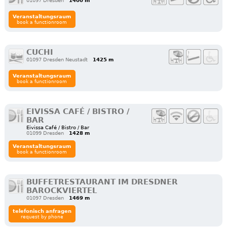
01097 Dresden
1400 m
Veranstaltungsraum
book a functionroom
CUCHI
01097 Dresden Neustadt
1425 m
Veranstaltungsraum
book a functionroom
EIVISSA CAFÉ / BISTRO /
BAR
Eivissa Café / Bistro / Bar
01099 Dresden
1428 m
Veranstaltungsraum
book a functionroom
BUFFETRESTAURANT IM DRESDNER
BAROCKVIERTEL
01097 Dresden
1469 m
telefonisch anfragen
request by phone