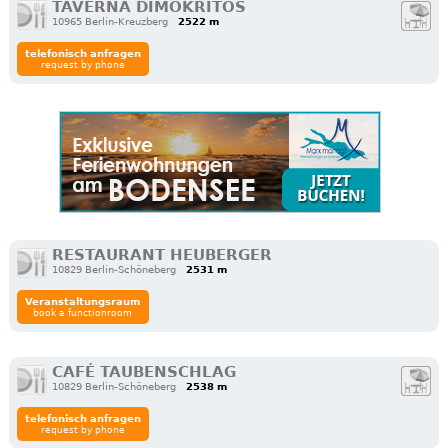
TAVERNA DIMOKRITOS
10965 Berlin-Kreuzberg
2522 m
telefonisch anfragen
request by phone
RESTAURANT HEUBERGER
10829 Berlin-Schöneberg
2531 m
Veranstaltungsraum
book a functionroom
CAFÉ TAUBENSCHLAG
10829 Berlin-Schöneberg
2538 m
telefonisch anfragen
request by phone