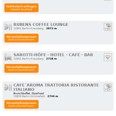
telefonisch anfragen
request by phone
RUBENS COFFEE LOUNGE
10961 Berlin-Kreuzberg
2673 m
Veranstaltungsraum
book a functionroom
SAROTTI-HÖFE - HOTEL · CAFÉ · BAR
10961 Berlin-Kreuzberg
2738 m
Veranstaltungsraum
book a functionroom
CAFE´AROMA TRATTORIA RISTORANTE
ITALIANO
Brunchbuffet, SlowFood
10829 Berlin-Schönefeld
2744 m
Veranstaltungsraum
book a functionroom