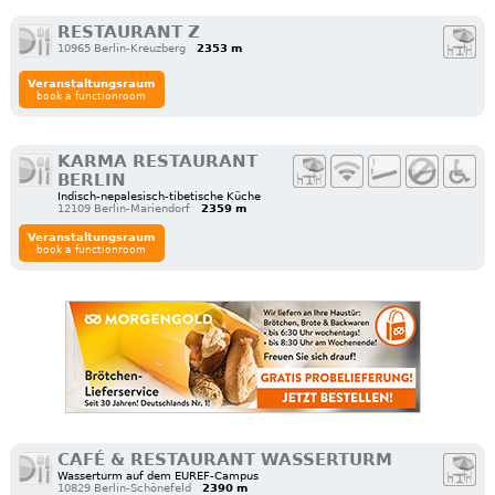
RESTAURANT Z
10965 Berlin-Kreuzberg
2353 m
Veranstaltungsraum
book a functionroom
KARMA RESTAURANT
BERLIN
Indisch-nepalesisch-tibetische Küche
12109 Berlin-Mariendorf
2359 m
Veranstaltungsraum
book a functionroom
CAFÉ & RESTAURANT WASSERTURM
Wasserturm auf dem EUREF-Campus
10829 Berlin-Schönefeld
2390 m