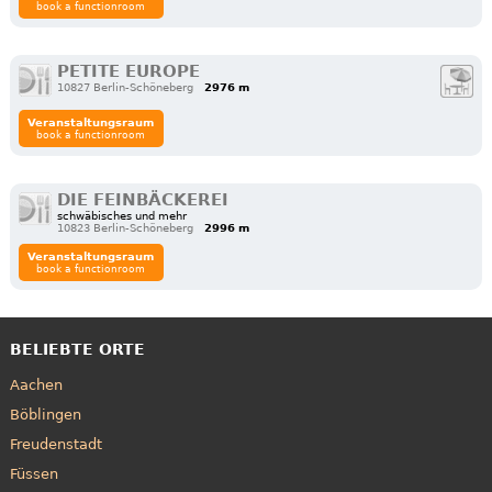
book a functionroom
PETITE EUROPE
10827 Berlin-Schöneberg
2976 m
Veranstaltungsraum
book a functionroom
DIE FEINBÄCKEREI
schwäbisches und mehr
10823 Berlin-Schöneberg
2996 m
Veranstaltungsraum
book a functionroom
BELIEBTE ORTE
Aachen
Böblingen
Freudenstadt
Füssen