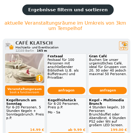
Ergebnisse filtern und sortieren
aktuelle Veranstaltungsräume im Umkreis von 3km
um Tempelhof
CAFÉ KLATSCH
Hochzeits- und Eventlocation
12103 Berlin
165 m
Festsaal
Gran Café
Festsaal für 100
Buchen Sie unser
Personen mit
urgemütliches Café,
anschließender
ideal für Gruppen von
Bibliothek (z.B. als
20, 30 oder 40 jedoch
Büffetraum) und
maximal 50 Personen.
Privatbar.
Veranstaltungsraum
anfragen
anfragen
book a functionroom
Kegelbrunch am
Kegelfrühstück
Kegel - Multimedia
Sonntag
für 6-20 Personen,
Brunch
für 6-20 Personen, 5
Preis p.P.
4 Stunden kegeln, 10
Stunden Kegeln +
Personen
Mo - Sa
Sonntagsbrunch. Preis
Brunchbuffet oder
p.P.
Abendbrot, 4 Stunden
PS2 oder Wii auf
großem LED Screen.
14.99 €
ab 9.99 €
199.00 €