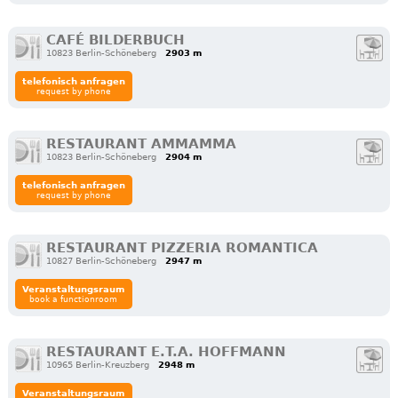
CAFÉ BILDERBUCH
10823 Berlin-Schöneberg
2903 m
telefonisch anfragen
request by phone
RESTAURANT AMMAMMA
10823 Berlin-Schöneberg
2904 m
telefonisch anfragen
request by phone
RESTAURANT PIZZERIA ROMANTICA
10827 Berlin-Schöneberg
2947 m
Veranstaltungsraum
book a functionroom
RESTAURANT E.T.A. HOFFMANN
10965 Berlin-Kreuzberg
2948 m
Veranstaltungsraum