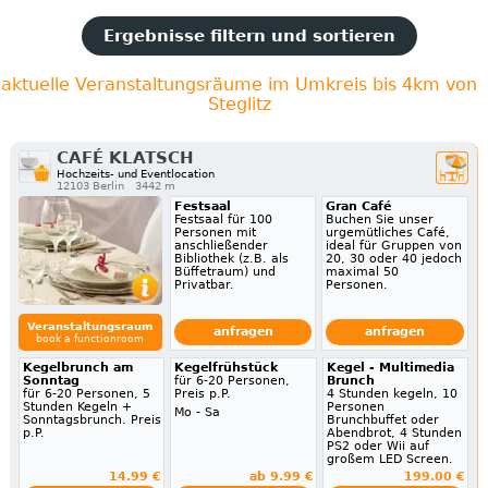
Ergebnisse filtern und sortieren
aktuelle Veranstaltungsräume im Umkreis bis 4km von
Steglitz
CAFÉ KLATSCH
Hochzeits- und Eventlocation
12103 Berlin
3442 m
Festsaal
Gran Café
Festsaal für 100
Buchen Sie unser
Personen mit
urgemütliches Café,
anschließender
ideal für Gruppen von
Bibliothek (z.B. als
20, 30 oder 40 jedoch
Büffetraum) und
maximal 50
Privatbar.
Personen.
Veranstaltungsraum
anfragen
anfragen
book a functionroom
Kegelbrunch am
Kegelfrühstück
Kegel - Multimedia
Sonntag
für 6-20 Personen,
Brunch
für 6-20 Personen, 5
Preis p.P.
4 Stunden kegeln, 10
Stunden Kegeln +
Personen
Mo - Sa
Sonntagsbrunch. Preis
Brunchbuffet oder
p.P.
Abendbrot, 4 Stunden
PS2 oder Wii auf
großem LED Screen.
14.99 €
ab 9.99 €
199.00 €