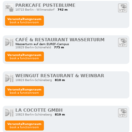
PARKCAFE PUSTEBLUME
10715 Berlin - Wilmersdorf
742 m
Veranstaltungsraum
book a functionroom
CAFÉ & RESTAURANT WASSERTURM
Wasserturm auf dem EUREF-Campus
10829 Berlin-Schönefeld
775 m
Veranstaltungsraum
book a functionroom
WEINGUT RESTAURANT & WEINBAR
10823 Berlin-Schöneberg
810 m
Veranstaltungsraum
book a functionroom
LA COCOTTE GMBH
10823 Berlin-Schöneberg
819 m
Veranstaltungsraum
book a functionroom