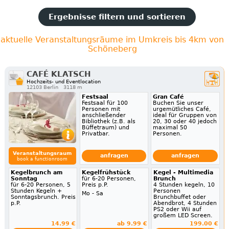
Ergebnisse filtern und sortieren
aktuelle Veranstaltungsräume im Umkreis bis 4km von
Schöneberg
CAFÉ KLATSCH
Hochzeits- und Eventlocation
12103 Berlin
3118 m
Festsaal
Gran Café
Festsaal für 100
Buchen Sie unser
Personen mit
urgemütliches Café,
anschließender
ideal für Gruppen von
Bibliothek (z.B. als
20, 30 oder 40 jedoch
Büffetraum) und
maximal 50
Privatbar.
Personen.
Veranstaltungsraum
anfragen
anfragen
book a functionroom
Kegelbrunch am
Kegelfrühstück
Kegel - Multimedia
Sonntag
für 6-20 Personen,
Brunch
für 6-20 Personen, 5
Preis p.P.
4 Stunden kegeln, 10
Stunden Kegeln +
Personen
Mo - Sa
Sonntagsbrunch. Preis
Brunchbuffet oder
p.P.
Abendbrot, 4 Stunden
PS2 oder Wii auf
großem LED Screen.
14.99 €
ab 9.99 €
199.00 €