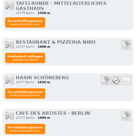
TAFELRUNDE - MITTELALTERLICHES
GASTHAUS
10779 Berlin
1450 m
Veranstaltungsraum
book a functionroom
RESTAURANT & PIZZERIA NIKO
12157 Berlin
1608 m
telefonisch anfragen
request by phone
HASIR SCHÖNEBERG
10777 Berlin
1630 m
Veranstaltungsraum
book a functionroom
CAFE DES ARTISTES - BERLIN
10777 Berlin
1690 m
Veranstaltungsraum
book a functionroom