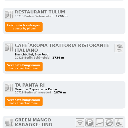
RESTAURANT TULUM
10715 Berlin - Wilmersdorf
1706 m
telefonisch anfragen
request by phone
CAFE´AROMA TRATTORIA RISTORANTE
ITALIANO
Brunchbuffet, SlowFood
10829 Berlin-Schönefeld
1734 m
Veranstaltungsraum
book a functionroom
TA PANTA RI
Griech. u. Zypriotische Küche
10719 Berlin-Wilmersdorf
1870 m
Veranstaltungsraum
book a functionroom
GREEN MANGO
KARAOKE- UND