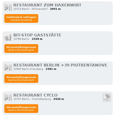
RESTAURANT ZUM HAXENWIRT
10713 Berlin - Wilmersdorf
2041 m
telefonisch anfragen
request by phone
BIT-STOP GASTSTÄTTE
10789 Berlin
2329 m
Veranstaltungsraum
book a functionroom
RESTAURANT BERLIN +39 PIUTRENTANOVE
10965 Berlin-Kreuzberg
2381 m
Veranstaltungsraum
book a functionroom
RESTAURANT CYCLO
10707 Berlin - Charlottenburg
2420 m
Veranstaltungsraum
book a functionroom