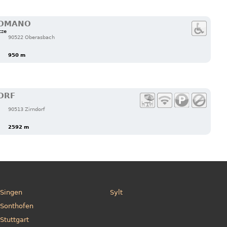
ROMANO
tze
90522 Oberasbach
950 m
ORF
90513 Zirndorf
2592 m
Singen
Sylt
Sonthofen
Stuttgart