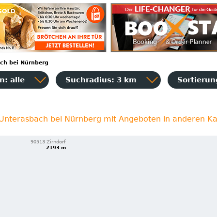
ch bei Nürnberg
: alle
Suchradius: 3 km
Sortieru
 Unterasbach bei Nürnberg mit Angeboten in anderen K
90513 Zirndorf
2193 m