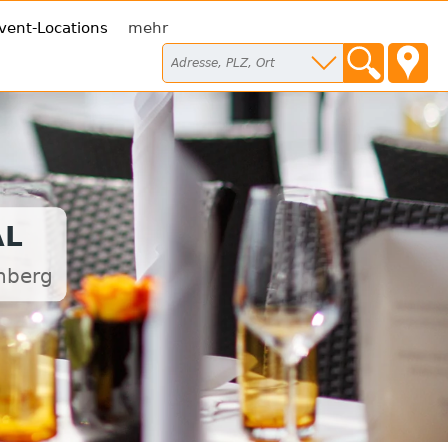
vent-Locations
mehr
AL
nberg