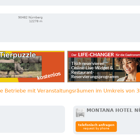
90482 Nürnberg
12278 m
re Betriebe mit Veranstaltungsräumen im Umkreis von 
MONTANA HOTEL N
telefonisch anfragen
request by phone