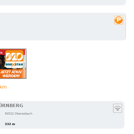
3km
ÜRNBERG
90522 Oberasbach
332 m