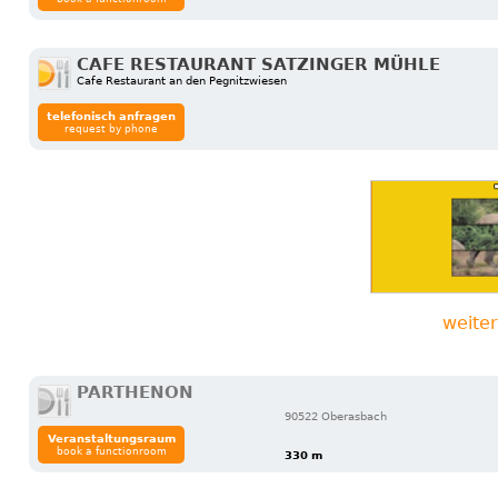
CAFE RESTAURANT SATZINGER MÜHLE
Cafe Restaurant an den Pegnitzwiesen
telefonisch anfragen
request by phone
weite
PARTHENON
90522 Oberasbach
Veranstaltungsraum
book a functionroom
330 m