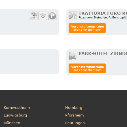
TRATTORIA FORO 
Pizza vom Steinofen, Außensitzplä
Veranstaltungsraum
book a functionroom
PARK-HOTEL ZIRND
Veranstaltungsraum
book a functionroom
Kornwestheim
Nürnberg
Ludwigsburg
Pforzheim
München
Reutlingen