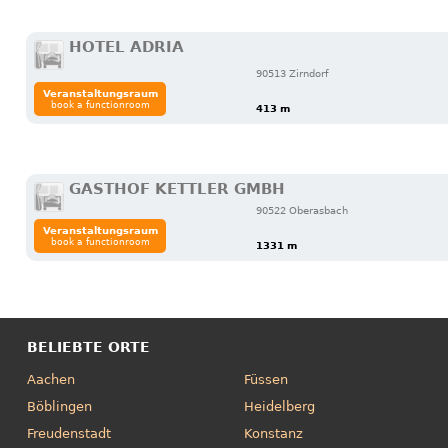
HOTEL ADRIA
90513 Zirndorf
Veranstaltungsraum
book a functionroom
413 m
GASTHOF KETTLER GMBH
90522 Oberasbach
Veranstaltungsraum
book a functionroom
1331 m
BELIEBTE ORTE
Aachen
Füssen
Böblingen
Heidelberg
Freudenstadt
Konstanz