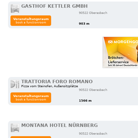
GASTHOF KETTLER GMBH
90522 Oberasbach
Veranstaltungsraum
book a functionroom
903 m
TRATTORIA FORO ROMANO
Pizza vom Steinofen, Außensitzplätze
90522 Oberasbach
Veranstaltungsraum
book a functionroom
1566 m
MONTANA HOTEL NÜRNBERG
90522 Oberasbach