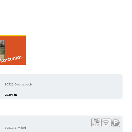
90522 Oberasbach
2184 m
90513 Zirndorf