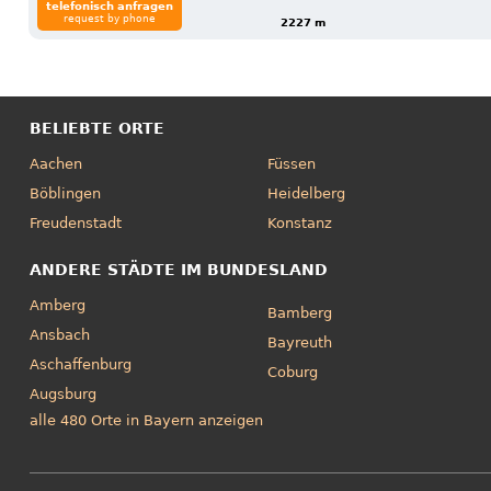
telefonisch anfragen
request by phone
2227 m
BELIEBTE ORTE
Aachen
Füssen
Böblingen
Heidelberg
Freudenstadt
Konstanz
ANDERE STÄDTE IM BUNDESLAND
Amberg
Bamberg
Ansbach
Bayreuth
Aschaffenburg
Coburg
Augsburg
alle 480 Orte in Bayern anzeigen