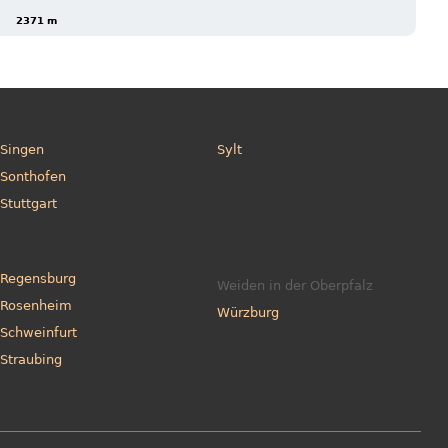
2371 m
Singen
Sylt
Sonthofen
Stuttgart
Regensburg
Weiden in der Oberpfalz
Rosenheim
Würzburg
Schweinfurt
Straubing