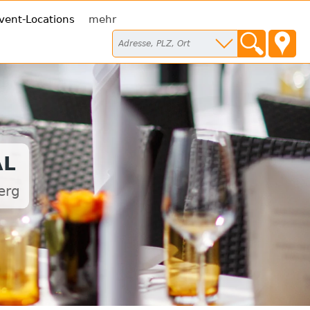
vent-Locations
mehr
AL
erg