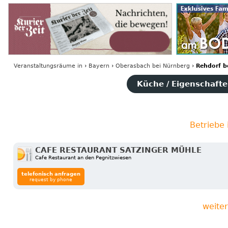
Veranstaltungsräume
in
›
Bayern
›
Oberasbach bei Nürnberg
›
Rehdorf b
Küche / Eigenschaften
Betriebe
CAFE RESTAURANT SATZINGER MÜHLE
Cafe Restaurant an den Pegnitzwiesen
telefonisch anfragen
request by phone
weite