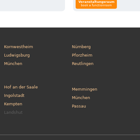
Veranstaltungsraum
book a functionroom
Kornwestheim
Nürnberg
Ludwigsburg
Pforzheim
München
Reutlingen
Hof an der Saale
Memmingen
Ingolstadt
München
Kempten
Passau
Landshut