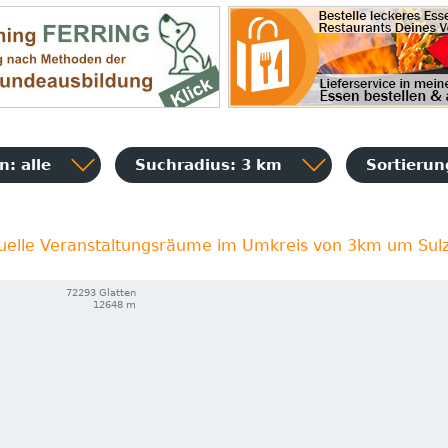
: alle
Suchradius: 3 km
Sortieru
uelle Veranstaltungsräume im Umkreis von 3km um Sul
72293 Glatten
12648 m