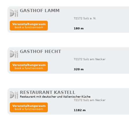
GASTHOF LAMM
72172 Sulz a. N.
Veranstaltungsraum
book a functionroom
180 m
GASTHOF HECHT
72172 Sulz am Neckar
Veranstaltungsraum
book a functionroom
320 m
RESTAURANT KASTELL
Restaurant mit deutscher und italienischer Küche
72172 Sulz am Neckar
Veranstaltungsraum
book a functionroom
1182 m