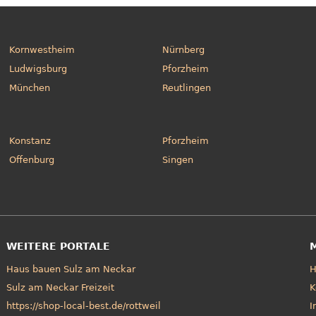
Kornwestheim
Nürnberg
Ludwigsburg
Pforzheim
München
Reutlingen
Konstanz
Pforzheim
Offenburg
Singen
WEITERE PORTALE
Haus bauen Sulz am Neckar
Sulz am Neckar Freizeit
K
https://shop-local-best.de/rottweil
I