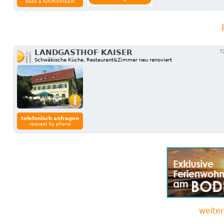
book a functionroom
LANDGASTHOF KAISER
7
Schwäbische Küche, Restaurant&Zimmer neu renoviert
telefonisch anfragen
request by phone
weite