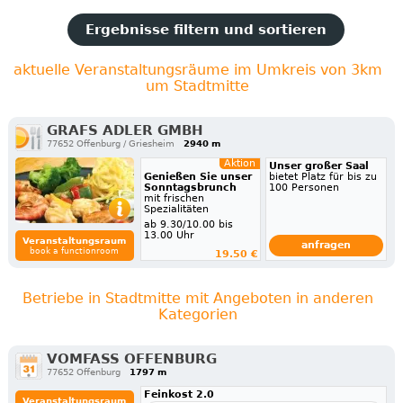
Ergebnisse filtern und sortieren
aktuelle Veranstaltungsräume im Umkreis von 3km
um Stadtmitte
GRAFS ADLER GMBH
77652 Offenburg / Griesheim
2940 m
Aktion
Unser großer Saal
Genießen Sie unser
bietet Platz für bis zu
Sonntagsbrunch
100 Personen
mit frischen
Spezialitäten
ab 9.30/10.00 bis
13.00 Uhr
Veranstaltungsraum
anfragen
book a functionroom
19.50 €
Betriebe in Stadtmitte mit Angeboten in anderen
Kategorien
VOMFASS OFFENBURG
77652 Offenburg
1797 m
Feinkost 2.0
Veranstaltungsraum