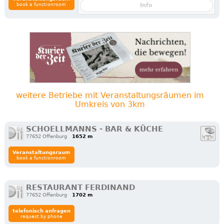
book a functionroom
Info
weitere Betriebe mit Veranstaltungsräumen im
Umkreis von 3km
SCHOELLMANNS - BAR & KÜCHE
77652 Offenburg
1652 m
Veranstaltungsraum
book a functionroom
RESTAURANT FERDINAND
77652 Offenburg
1702 m
telefonisch anfragen
request by phone