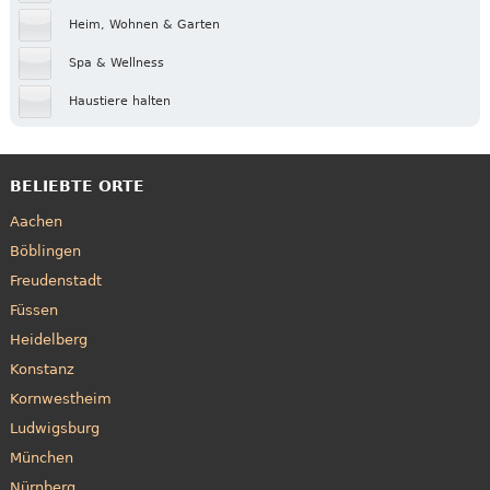
Heim, Wohnen & Garten
Spa & Wellness
Haustiere halten
BELIEBTE ORTE
Aachen
Böblingen
Freudenstadt
Füssen
Heidelberg
Konstanz
Kornwestheim
Ludwigsburg
München
Nürnberg