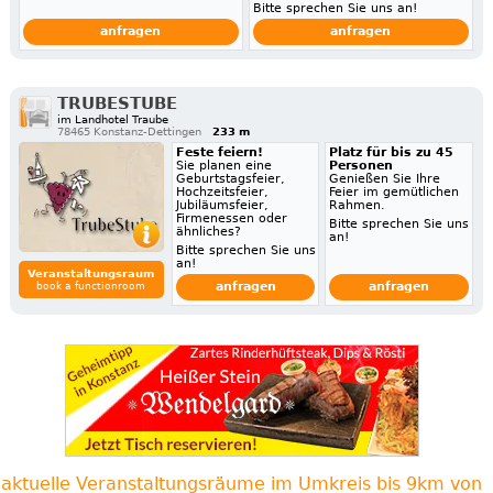
Bitte sprechen Sie uns an!
anfragen
anfragen
TRUBESTUBE
im Landhotel Traube
78465 Konstanz-Dettingen
233 m
Feste feiern!
Platz für bis zu 45
Sie planen eine
Personen
Geburtstagsfeier,
Genießen Sie Ihre
Hochzeitsfeier,
Feier im gemütlichen
Jubiläumsfeier,
Rahmen.
Firmenessen oder
Bitte sprechen Sie uns
ähnliches?
an!
Bitte sprechen Sie uns
an!
Veranstaltungsraum
anfragen
anfragen
book a functionroom
aktuelle Veranstaltungsräume im Umkreis bis 9km von