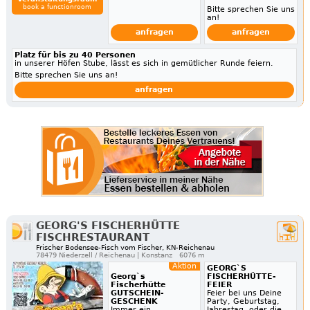
book a functionroom
Bitte sprechen Sie uns
an!
anfragen
anfragen
Platz für bis zu 40 Personen
in unserer Höfen Stube, lässt es sich in gemütlicher Runde feiern.
Bitte sprechen Sie uns an!
anfragen
GEORG'S FISCHERHÜTTE
FISCHRESTAURANT
Frischer Bodensee-Fisch vom Fischer, KN-Reichenau
78479 Niederzell / Reichenau | Konstanz
6076 m
Aktion
GEORG`S
Georg`s
FISCHERHÜTTE-
Fischerhütte
FEIER
GUTSCHEIN-
Feier bei uns Deine
GESCHENK
Party, Geburtstag,
Immer ein
Jahrestag, oder die