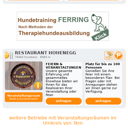
RESTAURANT HOHENEGG
78464 Konstanz
8584 m
FEIERN &
Platz für bis zu 100
VERANSTALTUNGEN
Personen
Unsere gesamte
Genießen Sie ihre
Erfahrung und
Feier mit einem
gesammeltes
besonderen Flair. Bei
Knowhow bieten wir
Fragen oder mit
Ihnen für das
Anregungen stehen
Realisieren Ihrer
wir ihnen gerne zur
Veranstaltung oder
Verfügung.
Feier.
Veranstaltungsraum
book a functionroom
anfragen
anfragen
weitere Betriebe mit Veranstaltungsräumen im
Umkreis von 3km