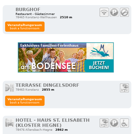
BURGHOF
Restaurant - Gästezimmer
78465 Konstanz-Wallhausen
2510 m
Veranstaltungsraum
book a functionroom
TERRASSE DINGELSDORF
78465 Konstanz
2855 m
Veranstaltungsraum
book a functionroom
HOTEL - HAUS ST. ELISABETH
(KLOSTER HEGNE)
78476 Allensbach-Hegne
2862 m