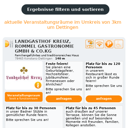
Ergebnisse filtern und sortieren
aktuelle Veranstaltungsräume im Umkreis von 3km
um Dettingen
LANDGASTHOF KREUZ,
ROMMEL GASTRONOMIE
GMBH & CO.KG
Familiengeführtes und traditionsreiches Haus
78465 Konstanz-Dettingen
140 m
Feste feiern!
Platz für bis zu 120
Sie planen eine
Personen
Geburtstagsfeier,
in unserem
Hochzeitsfeier,
Restaurant lässt es
Jubiläumsfeier,
sich in großer Runde
Firmenessen oder
feiern!
ähnliches?
Bitte sprechen Sie uns
Bitte sprechen Sie uns
an!
an!
Veranstaltungsraum
anfragen
anfragen
book a functionroom
Platz für bis zu 30 Personen
Platz für bis zu 45 Personen
in unser Badner Stüble in
auch draußen auf unserer
gemütlicher Runde feiern.
Terrasse, können Sie die Sonne
genießen und auf besondere
Bitte sprechen Sie uns an!
Momente mit Freunden, Familien,
Kollegen anstoßen.