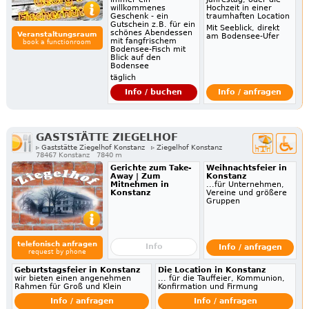
willkommenes
Hochzeit in einer
Geschenk - ein
traumhaften Location
Gutschein z.B. für ein
Mit Seeblick, direkt
schönes Abendessen
Veranstaltungsraum
am Bodensee-Ufer
mit fangfrischem
book a functionroom
Bodensee-Fisch mit
Blick auf den
Bodensee
täglich
Info / buchen
Info / anfragen
GASTSTÄTTE ZIEGELHOF
▹ Gaststätte Ziegelhof Konstanz
▹ Ziegelhof Konstanz
78467 Konstanz
7840 m
Gerichte zum Take-
Weihnachtsfeier in
Away | Zum
Konstanz
Mitnehmen in
...für Unternehmen,
Konstanz
Vereine und größere
Gruppen
telefonisch anfragen
Info
Info / anfragen
request by phone
Geburtstagsfeier in Konstanz
Die Location in Konstanz
wir bieten einen angenehmen
... für die Tauffeier, Kommunion,
Rahmen für Groß und Klein
Konfirmation und Firmung
Info / anfragen
Info / anfragen