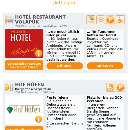
Dettingen
HOTEL RESTAURANT
VOLAPÜK
78465 Konstanz-Litzelstetten
4879 m
... ob geschäftlich
... für Tagungen
oder privat
halten wir bereit:
... für jeden Anlass
Beamer, Overhead-
bieten wir das richtige
Projektor mit
Ambiente. Unsere
Leinwand, CD- und
Gesellschaftsräume
Video-Gerät, Wireless
können individuell für
LAN mit Internet-
8 bis 80 Personen
Anschluss.
gestaltet werden.
Veranstaltungsraum
anfragen
anfragen
book a functionroom
HOF HÖFEN
Biergarten & Vesperstube
78476 Allensbach
5663 m
Feste feiern
Platz für bis zu 200
Sie planen eine
Personen
Geburtstagsfeier,
in unserem
Hochzeitsfeier,
Biergarten, können
Jubiläumsfeier,
Sie die Sonne
Firmenessen oder
genießen und auf
ähnliches?
besondere Momente
mit Freunden,
Bitte sprechen Sie uns
Familien, Kollegen
an!
anstoßen.
Veranstaltungsraum