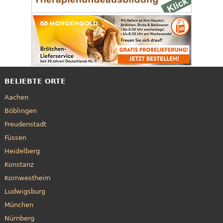
BELIEBTE ORTE
Aachen
Böblingen
Freudenstadt
Füssen
Heidelberg
Konstanz
Kornwestheim
Ludwigsburg
München
Nürnberg