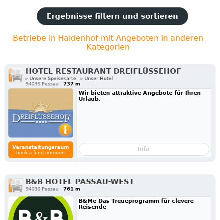
Ergebnisse filtern und sortieren
Betriebe in Haidenhof mit Angeboten in anderen
Kategorien
HOTEL RESTAURANT DREIFLÜSSEHOF
▹ Unsere Speisekarte
▹ Unser Hotel
94036 Passau
737 m
Wir bieten attraktive Angebote für Ihren
Urlaub.
Veranstaltungsraum
Info
book a functionroom
B&B HOTEL PASSAU-WEST
94036 Passau
761 m
B&Me Das Treueprogramm für clevere
Reisende