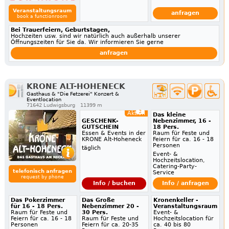
Veranstaltungsraum
anfragen
book a functionroom
Bei Trauerfeiern, Geburtstagen,
Hochzeiten usw. sind wir natürlich auch außerhalb unserer
Öffnungszeiten für Sie da. Wir informieren Sie gerne
anfragen
KRONE ALT-HOHENECK
Gasthaus & "Die Fetzerei" Konzert &
Eventlocation
71642 Ludwigsburg
11399 m
2
Aktion
Das kleine
GESCHENK-
Nebenzimmer, 16 -
GUTSCHEIN
18 Pers.
Essen & Events in der
Raum für Feste und
KRONE Alt-Hoheneck
Feiern für ca. 16 - 18
Personen
täglich
Event- &
Hochzeitslocation,
Catering-Party-
telefonisch anfragen
Service
request by phone
Info / buchen
Info / anfragen
Das Pokerzimmer
Das Große
Kronenkeller -
für 16 - 18 Pers.
Nebenzimmer 20 -
Veranstaltungsraum
Raum für Feste und
30 Pers.
Event- &
Feiern für ca. 16 - 18
Raum für Feste und
Hochzeitslocation für
Personen
Feiern für ca. 20-35
ca. 40 bis 80