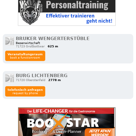
BRUKER WENGERTERSTÜBLE
Besenwirtschaft
71723 Großbottwar
625 m
Veranstaltungsraum
book a functionroom
BURG LICHTENBERG
71720 Oberstenfeld
2778 m
telefonisch anfragen
request by phone