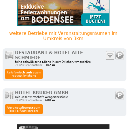
weitere Betriebe mit Veranstaltungsräumen im
Umkreis von 3km
RESTAURANT & HOTEL ALTE
SCHMIEDE
feine schwäbische Küche in gemütlicher Atmosphäre
71723 Großbottwar
162 m
telefonisch anfragen
request by phone
HOTEL BRUKER GMBH
mit Besenwirtschaft Wengerterstüble
71723 Großbottwar
600 m
Veranstaltungsraum
book a functionroom