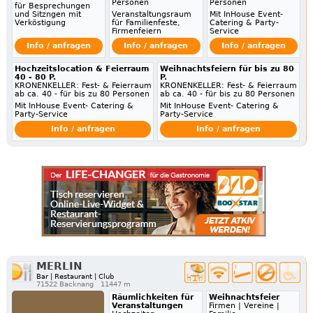
Personen
Personen
für Besprechungen
und Sitzngen mit
Veranstaltungsraum
Mit InHouse Event-
Verköstigung
für Familienfeste,
Catering & Party-
Firmenfeiern
Service
Info / anfragen
Info / anfragen
Info / anfragen
Hochzeitslocation & Feierraum
Weihnachtsfeiern für bis zu 80
40 - 80 P.
P.
KRONENKELLER: Fest- & Feierraum
KRONENKELLER: Fest- & Feierraum
ab ca. 40 - für bis zu 80 Personen
ab ca. 40 - für bis zu 80 Personen
Mit InHouse Event- Catering &
Mit InHouse Event- Catering &
Party-Service
Party-Service
Info / anfragen
Info / anfragen
MERLIN
Bar | Restaurant | Club
71522 Backnang
11447 m
Räumlichkeiten für
Weihnachtsfeier
Veranstaltungen
Firmen | Vereine |