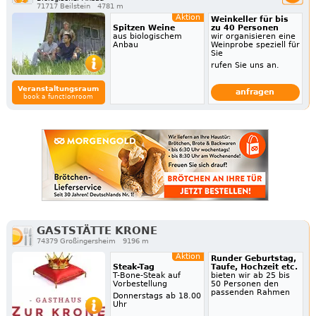
71717 Beilstein
4781 m
Aktion
Weinkeller für bis
Spitzen Weine
zu 40 Personen
aus biologischem
wir organisieren eine
Anbau
Weinprobe speziell für
Sie
rufen Sie uns an.
Veranstaltungsraum
anfragen
book a functionroom
GASTSTÄTTE KRONE
74379 Großingersheim
9196 m
Aktion
Runder Geburtstag,
Steak-Tag
Taufe, Hochzeit etc.
T-Bone-Steak auf
bieten wir ab 25 bis
Vorbestellung
50 Personen den
passenden Rahmen
Donnerstags ab 18.00
Uhr