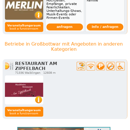
Hochzeiten,
Familie
Empfänge, private
Feierlichkeiten,
Unterhaltungs-Shows,
Musik-Events oder
Firmen-Events
Veranstaltungsraum
anfragen
Info / anfragen
book a functionroom
Betriebe in Großbottwar mit Angeboten in anderen
Kategorien
RESTAURANT AM
ZIPFELBACH
71336 Waiblingen
12608 m
Veranstaltungsraum
book a functionroom