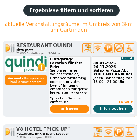
Ergebnisse filtern und sortieren
aktuelle Veranstaltungsräume im Umkreis von 3km
um Gärtringen
RESTAURANT QUINDI
pizza.pasta
71063 Sindelfingen
7844 m
Event
Einzigartige
Location für Ihre
30.04.2026 -
Feier
26.11.2026
Sie planen eine
Salat- & Pizza ALL
Weihnachtsfeier,
YOU CAN EAT-Buffet
Firmenveranstaltung
Jeden Donnerstag von
Veranstaltungsraum
oder ein privates
18:00 - 21:00 Uhr
book a functionroom
Event? Im quindi
empfangen wir gerne
bis zu 100 Personen!
Sprechen Sie uns
einfach an!
19.90 €
anfragen
Info / buchen
V8 HOTEL "PICK-UP"
Restaurant, BAR & Event-Location
71034 Böblingen
8881 m