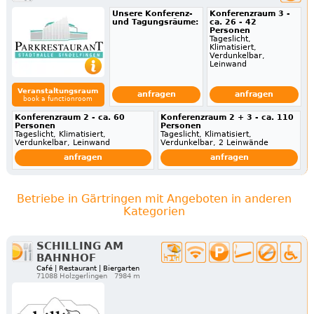
Unsere Konferenz-
Konferenzraum 3 -
und Tagungsräume:
ca. 26 - 42
Personen
Tageslicht,
Klimatisiert,
Verdunkelbar,
Leinwand
Veranstaltungsraum
anfragen
anfragen
book a functionroom
Konferenzraum 2 - ca. 60
Konferenzraum 2 + 3 - ca. 110
Personen
Personen
Tageslicht, Klimatisiert,
Tageslicht, Klimatisiert,
Verdunkelbar, Leinwand
Verdunkelbar, 2 Leinwände
anfragen
anfragen
Betriebe in Gärtringen mit Angeboten in anderen
Kategorien
SCHILLING AM
BAHNHOF
Café | Restaurant | Biergarten
71088 Holzgerlingen
7984 m