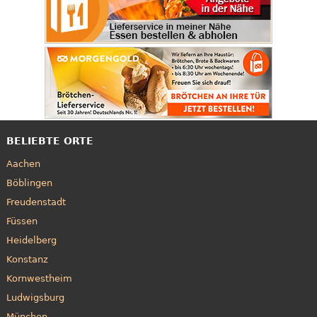
BELIEBTE ORTE
Aachen
Böblingen
Freudenstadt
Füssen
Heidelberg
Konstanz
Kornwestheim
Ludwigsburg
München