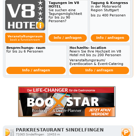
Tagungen im V8
Tagung & Kongress
HOTEL
in der Motorworld
Sie suchen eine
Region Stuttgart
Tagungsmöglichkeit
bis zu 400 Personen
für bis zu 90
Personen?
Veranstaltungsraum
Info / anfragen
Info / anfragen
book a functionroom
Besprechungs- raum
Hochzeits- location
für bis zu 6 Personen
Feiern Sie Ihre Hochzeit im V8
Hotel mit bis zu 200 Personen
Veranstaltungsraum/
Eventlocation & Event-Catering
Info / anfragen
Info / anfragen
PARKRESTAURANT SINDELFINGEN
71065 Sindelfingen
10453 m