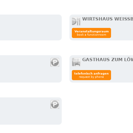
WIRTSHAUS WEISSB
Veranstaltungsraum
book a functionroom
GASTHAUS ZUM LÖ
telefonisch anfragen
request by phone