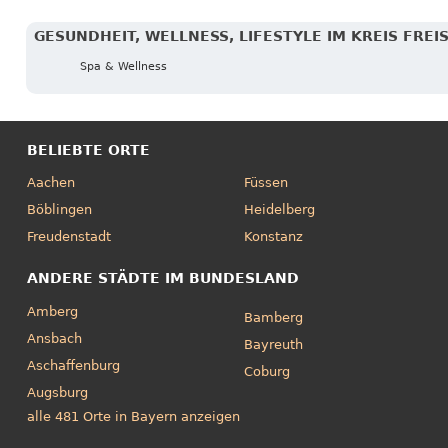
GESUNDHEIT, WELLNESS, LIFESTYLE IM KREIS FREI
Spa & Wellness
BELIEBTE ORTE
Aachen
Füssen
Böblingen
Heidelberg
Freudenstadt
Konstanz
ANDERE STÄDTE IM BUNDESLAND
Amberg
Bamberg
Ansbach
Bayreuth
Aschaffenburg
Coburg
Augsburg
alle 481 Orte in Bayern anzeigen