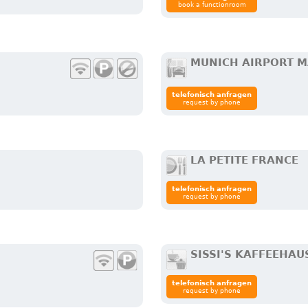
book a functionroom
MUNICH AIRPORT M
telefonisch anfragen
request by phone
LA PETITE FRANCE
telefonisch anfragen
request by phone
SISSI'S KAFFEEHAU
telefonisch anfragen
request by phone