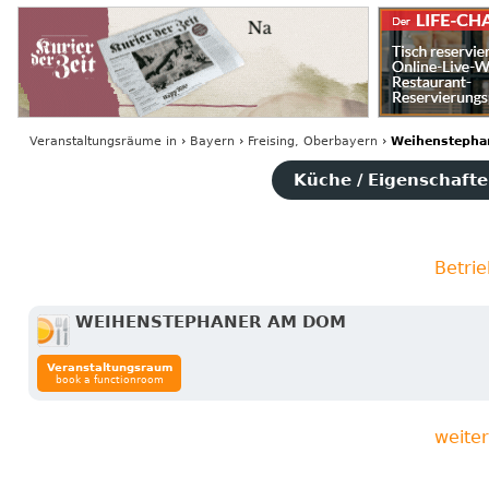
Veranstaltungsräume
in
›
Bayern
›
Freising, Oberbayern
›
Weihenstepha
Küche / Eigenschaften
Betri
WEIHENSTEPHANER AM DOM
Veranstaltungsraum
book a functionroom
weite