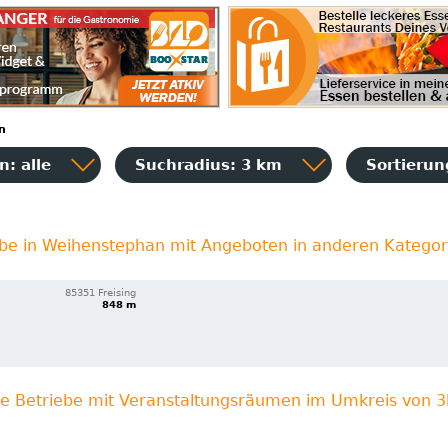
n
: alle
Suchradius: 3 km
Sortieru
ebe in Weihenstephan mit Angeboten in anderen Kategor
85351 Freising
848 m
re Betriebe mit Veranstaltungsräumen im Umkreis von 