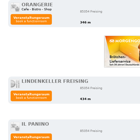
ORANGERIE
Cafe - Bistro - Shop
85354 Freising
Veranstaltungsraum
book a functionroom
346 m
LINDENKELLER FREISING
85354 Freising
Veranstaltungsraum
book a functionroom
434 m
IL PANINO
85354 Freising
Veranstaltungsraum