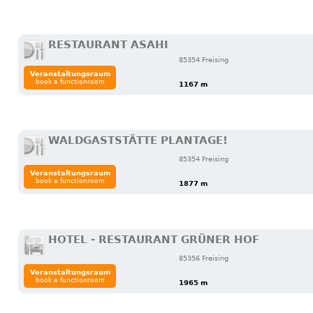
RESTAURANT ASAHI
85354 Freising
Veranstaltungsraum
book a functionroom
1167 m
WALDGASTSTÄTTE PLANTAGE!
85354 Freising
Veranstaltungsraum
book a functionroom
1877 m
HOTEL - RESTAURANT GRÜNER HOF
85356 Freising
Veranstaltungsraum
book a functionroom
1965 m