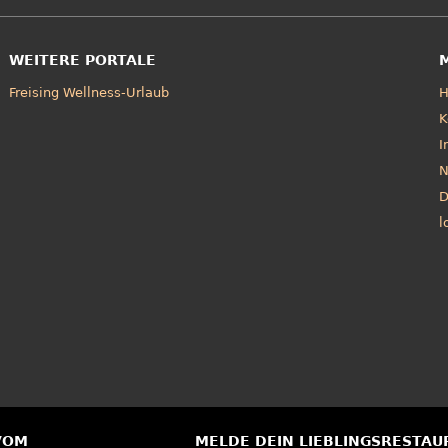
WEITERE PORTALE
Freising Wellness-Urlaub
K
I
N
D
l
VOM
MELDE DEIN LIEBLINGSRESTAU