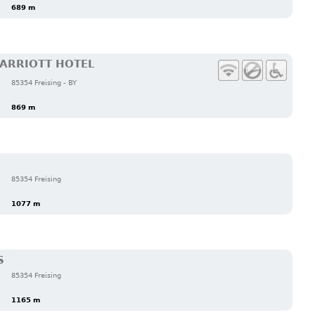
689 m
ARRIOTT HOTEL
85354 Freising - BY
869 m
85354 Freising
1077 m
S
85354 Freising
1165 m