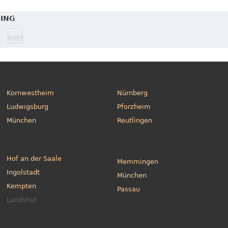
SING
Kornwestheim
Nürnberg
Ludwigsburg
Pforzheim
München
Reutlingen
Hof an der Saale
Memmingen
Ingolstadt
München
Kempten
Passau
Landshut