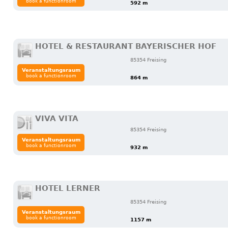
book a functionroom
592 m
HOTEL & RESTAURANT BAYERISCHER HOF
85354 Freising
Veranstaltungsraum
book a functionroom
864 m
VIVA VITA
85354 Freising
Veranstaltungsraum
book a functionroom
932 m
HOTEL LERNER
85354 Freising
Veranstaltungsraum
book a functionroom
1157 m