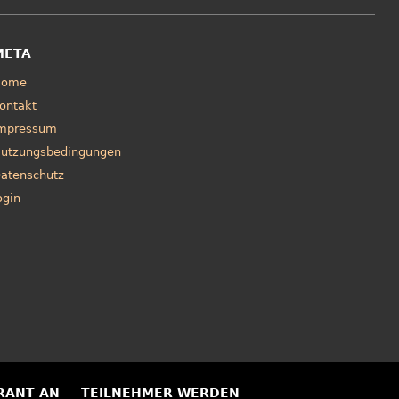
META
Home
ontakt
mpressum
utzungsbedingungen
atenschutz
ogin
RANT AN
TEILNEHMER WERDEN