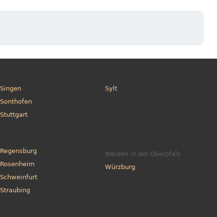
Singen
Sylt
Sonthofen
Stuttgart
Regensburg
Weiden in der Oberpfalz
Rosenheim
Würzburg
Schweinfurt
Straubing