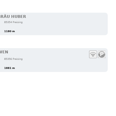
RÄU HUBER
85354 Freising
1180 m
WEN
85356 Freising
1881 m