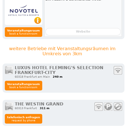
Veranstaltungsraum
Website
book a functionroom
weitere Betriebe mit Veranstaltungsräumen im
Umkreis von 3km
LUXUS HOTEL FLEMING'S SELECTION
FRANKFURT-CITY
60318 Frankfurt am Main
240 m
Veranstaltungsraum
book a functionroom
THE WESTIN GRAND
60313 Frankfurt
311 m
telefonisch anfragen
request by phone