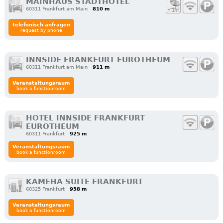
MAINHAUS STADTHOTEL
60311 Frankfurt am Main
810 m
telefonisch anfragen
request by phone
INNSIDE FRANKFURT EUROTHEUM
60311 Frankfurt am Main
911 m
Veranstaltungsraum
book a functionroom
HOTEL INNSIDE FRANKFURT
EUROTHEUM
60311 Frankfurt
925 m
Veranstaltungsraum
book a functionroom
KAMEHA SUITE FRANKFURT
60325 Frankfurt
958 m
Veranstaltungsraum
book a functionroom