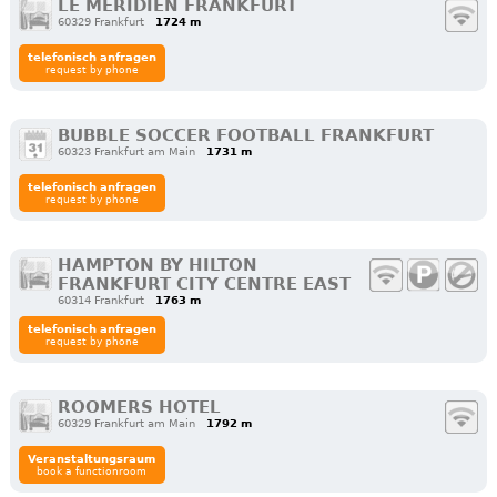
LE MÉRIDIEN FRANKFURT
60329 Frankfurt
1724 m
telefonisch anfragen
request by phone
BUBBLE SOCCER FOOTBALL FRANKFURT
60323 Frankfurt am Main
1731 m
telefonisch anfragen
request by phone
HAMPTON BY HILTON
FRANKFURT CITY CENTRE EAST
60314 Frankfurt
1763 m
telefonisch anfragen
request by phone
ROOMERS HOTEL
60329 Frankfurt am Main
1792 m
Veranstaltungsraum
book a functionroom