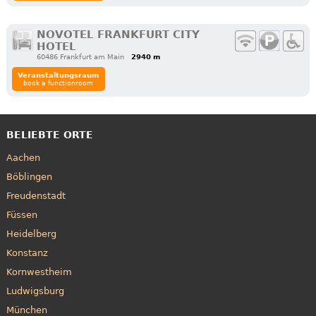
NOVOTEL FRANKFURT CITY
HOTEL
60486 Frankfurt am Main
2940 m
Veranstaltungsraum
book a functionroom
BELIEBTE ORTE
Aachen
Böblingen
Freudenstadt
Füssen
Heidelberg
Konstanz
Kornwestheim
Ludwigsburg
München