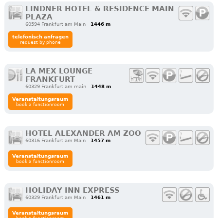
LINDNER HOTEL & RESIDENCE MAIN
PLAZA
60594 Frankfurt am Main
1446 m
telefonisch anfragen
request by phone
LA MEX LOUNGE
FRANKFURT
60329 Frankfurt am main
1448 m
Veranstaltungsraum
book a functionroom
HOTEL ALEXANDER AM ZOO
60316 Frankfurt am Main
1457 m
Veranstaltungsraum
book a functionroom
HOLIDAY INN EXPRESS
60329 Frankfurt am Main
1461 m
Veranstaltungsraum