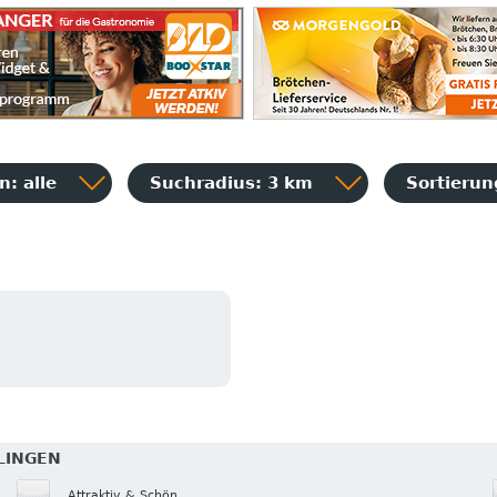
: alle
Suchradius: 3 km
Sortieru
TLINGEN
Attraktiv & Schön