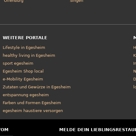
Offenburg
Singen
WEITERE PORTALE
Lifestyle in Egesheim
healthy living in Egesheim
K
sport egesheim
I
Egesheim Shop local
N
e-Mobility Egesheim
D
Zutaten und Gewürze in Egesheim
l
entspannung egesheim
Farben und Formen Egesheim
egesheim haustiere versorgen
VOM
MELDE DEIN LIEBLINGSRESTAU