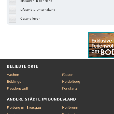
Einkaufen in der Nähe
Lifestyle & Unterhaltung
Gesund leben
BELIEBTE ORTE
Aachen
Füssen
Böblingen
Heidelberg
Freudenstadt
Konstanz
ANDERE STÄDTE IM BUNDESLAND
Freiburg im Breisgau
Heilbronn