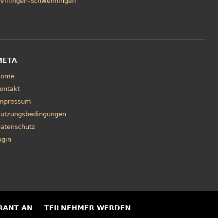
Villingen-Schwenningen
META
Home
ontakt
mpressum
utzungsbedingungen
atenschutz
ogin
RANT AN
TEILNEHMER WERDEN