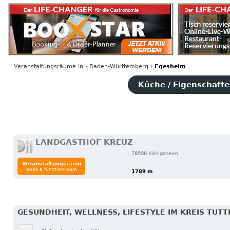
Veranstaltungsräume
in
›
Baden-Württemberg
›
Egesheim
Küche / Eigenschaften
LANDGASTHOF KREUZ
78598 Königsheim
Veranstaltungsraum
book a functionroom
1789 m
GESUNDHEIT, WELLNESS, LIFESTYLE IM KREIS TUT