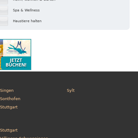
Spa & Wellness
Haustiere halten
Singen
Sylt
Sonthofen
Stuttgart
Stuttgart