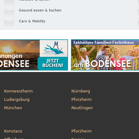
Gesund essen & kochen
Cars & Mobility
Kornwestheim
Nürnberg
Ludwigsburg
Pforzheim
München
Reutlingen
Konstanz
Pforzheim