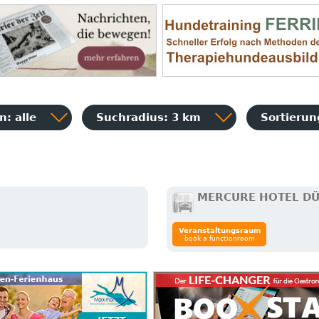
n
: alle
Suchradius: 3 km
Sortieru
MERCURE HOTEL D
Veranstaltungsraum
book a functionroom